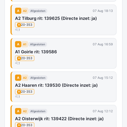
A
07 Aug 18:13
A2
Afgesloten
A2 Tilburg rit: 139625 (Directe inzet: ja)
20-353
A
1
A
07 Aug 16:59
A1
Afgesloten
A1 Goirle rit: 139586
20-353
A
1
A
07 Aug 15:12
A2
Afgesloten
A2 Haaren rit: 139530 (Directe inzet: ja)
20-353
A
1
A
07 Aug 12:12
A2
Afgesloten
A2 Oisterwijk rit: 139422 (Directe inzet: ja)
20-353
A