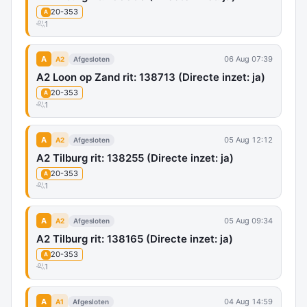
20-353
A
1
A
06 Aug 07:39
A2
Afgesloten
A2 Loon op Zand rit: 138713 (Directe inzet: ja)
20-353
A
1
A
05 Aug 12:12
A2
Afgesloten
A2 Tilburg rit: 138255 (Directe inzet: ja)
20-353
A
1
A
05 Aug 09:34
A2
Afgesloten
A2 Tilburg rit: 138165 (Directe inzet: ja)
20-353
A
1
A
04 Aug 14:59
A1
Afgesloten