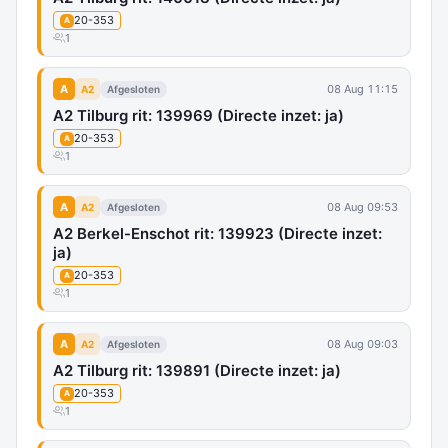
20-353
A
1
A
08 Aug 11:15
A2
Afgesloten
A2 Tilburg rit: 139969 (Directe inzet: ja)
20-353
A
1
A
08 Aug 09:53
A2
Afgesloten
A2 Berkel-Enschot rit: 139923 (Directe inzet:
ja)
20-353
A
1
A
08 Aug 09:03
A2
Afgesloten
A2 Tilburg rit: 139891 (Directe inzet: ja)
20-353
A
1