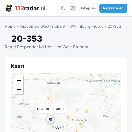
112
radar
.nl
Inloggen
Registreren
Home
›
Midden en West-Brabant
›
RAV Tilburg-Noord
›
20-353
20-353
Rapid Responder Midden- en West Brabant
Kaart
+
−
RAV Tilburg-Noord