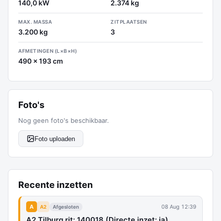
140,0 kW
2.374 kg
MAX. MASSA
ZITPLAATSEN
3.200 kg
3
AFMETINGEN (L×B×H)
490 x 193 cm
Foto's
Nog geen foto's beschikbaar.
Foto uploaden
Recente inzetten
A
08 Aug 12:39
A2
Afgesloten
A2 Tilburg rit: 140018 (Directe inzet: ja)