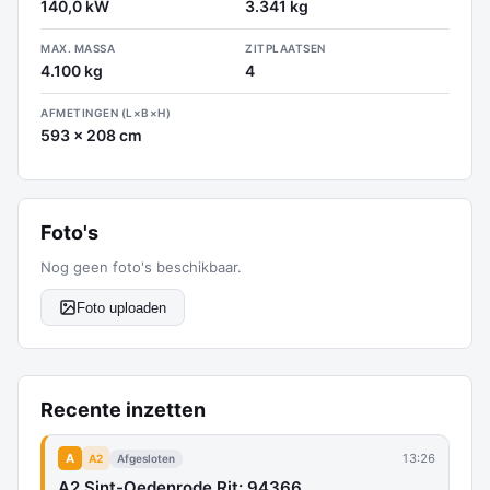
140,0 kW
3.341 kg
MAX. MASSA
ZITPLAATSEN
4.100 kg
4
AFMETINGEN (L×B×H)
593 x 208 cm
Foto's
Nog geen foto's beschikbaar.
Foto uploaden
Recente inzetten
A
13:26
A2
Afgesloten
A2 Sint-Oedenrode Rit: 94366