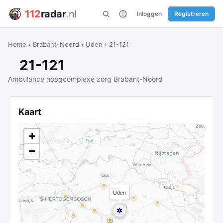
112
radar
.nl
Inloggen
Registreren
Home
›
Brabant-Noord
›
Uden
›
21-121
21-121
Ambulance hoogcomplexe zorg Brabant-Noord
Kaart
+
−
Uden