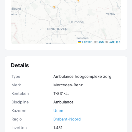
Leaflet
|
©
OSM
©
CARTO
Details
Type
Ambulance hoogcomplexe zorg
Merk
Mercedes-Benz
Kenteken
T-831-JJ
Discipline
Ambulance
Kazerne
Uden
Regio
Brabant-Noord
Inzetten
1.481