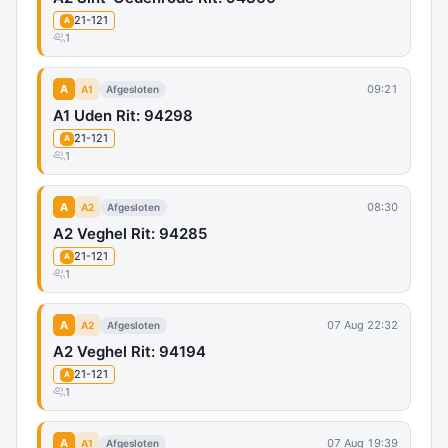
21-121
A
1
A
09:21
A1
Afgesloten
A1 Uden Rit: 94298
21-121
A
1
A
08:30
A2
Afgesloten
A2 Veghel Rit: 94285
21-121
A
1
A
07 Aug 22:32
A2
Afgesloten
A2 Veghel Rit: 94194
21-121
A
1
A
07 Aug 19:39
A1
Afgesloten