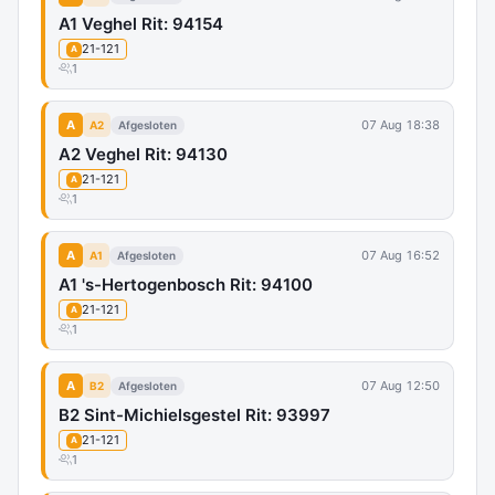
A1 Veghel Rit: 94154
21-121
A
1
A
07 Aug 18:38
A2
Afgesloten
A2 Veghel Rit: 94130
21-121
A
1
A
07 Aug 16:52
A1
Afgesloten
A1 's-Hertogenbosch Rit: 94100
21-121
A
1
A
07 Aug 12:50
B2
Afgesloten
B2 Sint-Michielsgestel Rit: 93997
21-121
A
1