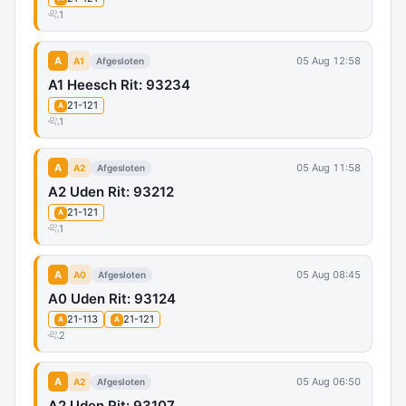
1
A
05 Aug 12:58
A1
Afgesloten
A1 Heesch Rit: 93234
21-121
A
1
A
05 Aug 11:58
A2
Afgesloten
A2 Uden Rit: 93212
21-121
A
1
A
05 Aug 08:45
A0
Afgesloten
A0 Uden Rit: 93124
21-113
21-121
A
A
2
A
05 Aug 06:50
A2
Afgesloten
A2 Uden Rit: 93107