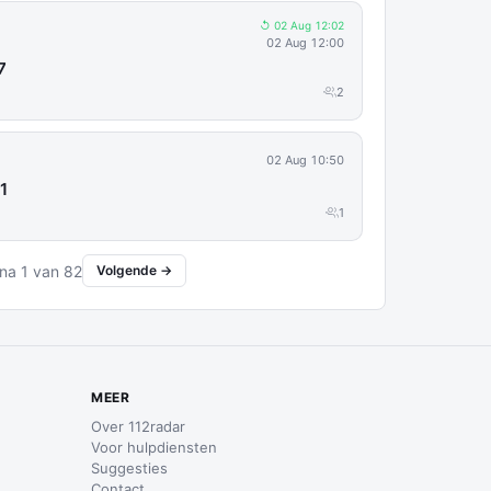
↺ 02 Aug 12:02
02 Aug 12:00
7
2
02 Aug 10:50
1
1
na 1 van 82
Volgende →
MEER
Over 112radar
Voor hulpdiensten
Suggesties
Contact