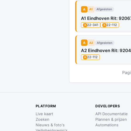
A
A1
Afgesloten
A1 Eindhoven Rit: 9206
22-341
22-112
A
A
A
A2
Afgesloten
A2 Eindhoven Rit: 9204
22-112
A
Pagi
PLATFORM
DEVELOPERS
Live kaart
API Documentatie
Zoeken
Plannen & prijzen
Nieuws & foto's
Automations
Veiligheidsregio's