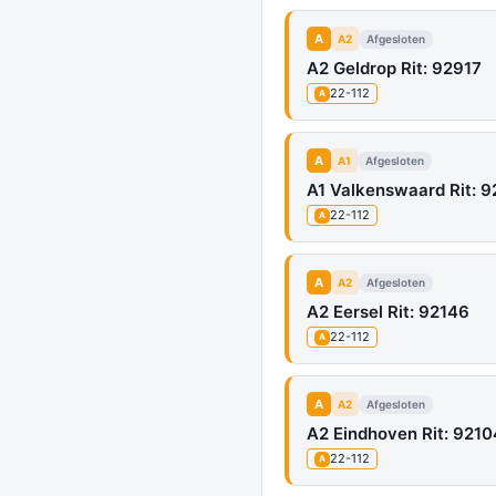
A
A2
Afgesloten
A2 Geldrop Rit: 92917
22-112
A
A
A1
Afgesloten
A1 Valkenswaard Rit: 
22-112
A
A
A2
Afgesloten
A2 Eersel Rit: 92146
22-112
A
A
A2
Afgesloten
A2 Eindhoven Rit: 9210
22-112
A