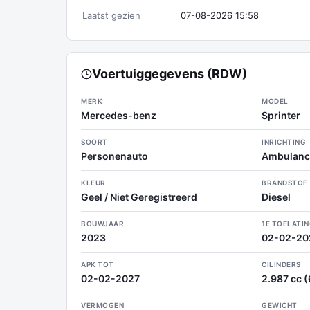
Laatst gezien
07-08-2026 15:58
Voertuiggegevens (RDW)
MERK
MODEL
Mercedes-benz
Sprinter
SOORT
INRICHTING
Personenauto
Ambulanc
KLEUR
BRANDSTOF
Geel / Niet Geregistreerd
Diesel
BOUWJAAR
1E TOELATI
2023
02-02-20
APK TOT
CILINDERS
02-02-2027
2.987 cc (6
VERMOGEN
GEWICHT