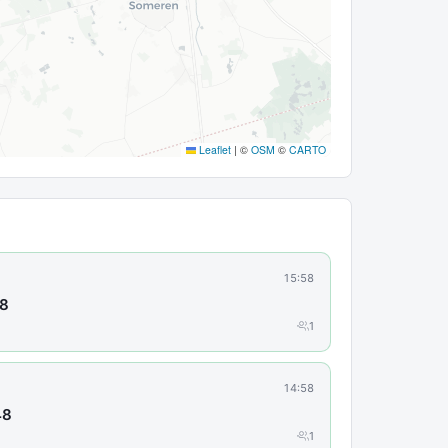
Leaflet
|
©
OSM
©
CARTO
15:58
78
1
14:58
48
1