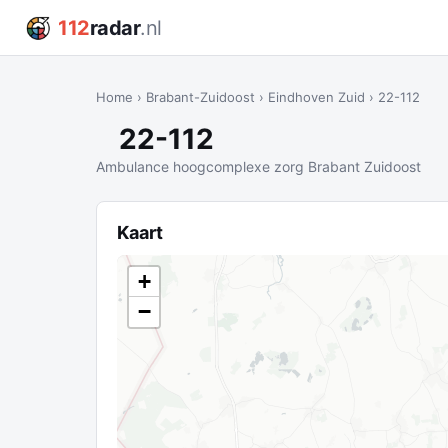
112
radar
.nl
Home
›
Brabant-Zuidoost
›
Eindhoven Zuid
›
22-112
22-112
Ambulance hoogcomplexe zorg Brabant Zuidoost
Kaart
+
−