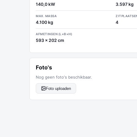
140,0 kW
3.597 kg
MAX. MASSA
ZITPLAATSE
4.100 kg
4
AFMETINGEN (L×B×H)
593 x 202 cm
Foto's
Nog geen foto's beschikbaar.
Foto uploaden