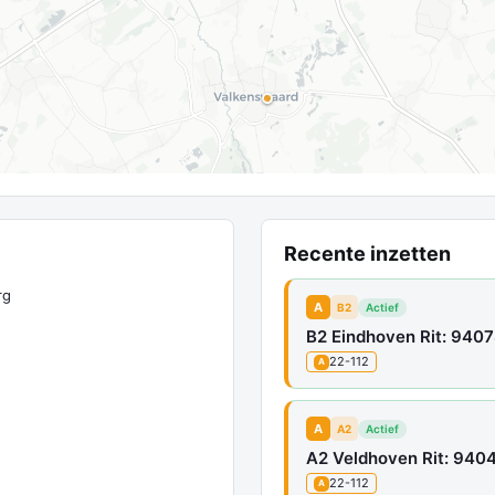
Recente inzetten
rg
A
B2
Actief
B2 Eindhoven Rit: 940
22-112
A
A
A2
Actief
A2 Veldhoven Rit: 940
22-112
A