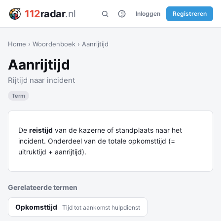
112
radar
.nl
Inloggen
Registreren
Home
›
Woordenboek
›
Aanrijtijd
Aanrijtijd
Rijtijd naar incident
Term
De
reistijd
van de kazerne of standplaats naar het
incident. Onderdeel van de totale opkomsttijd (=
uitruktijd + aanrijtijd).
Gerelateerde termen
Opkomsttijd
Tijd tot aankomst hulpdienst