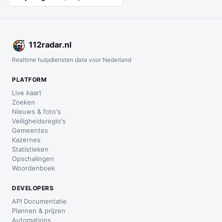
112
radar
.nl
Realtime hulpdiensten data voor Nederland
PLATFORM
Live kaart
Zoeken
Nieuws & foto's
Veiligheidsregio's
Gemeentes
Kazernes
Statistieken
Opschalingen
Woordenboek
DEVELOPERS
API Documentatie
Plannen & prijzen
Automations