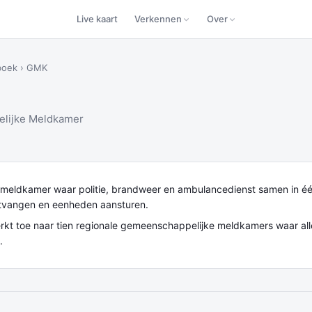
Live kaart
Verkennen
Over
boek
›
GMK
lijke Meldkamer
meldkamer waar politie, brandweer en ambulancedienst samen in één
tvangen en eenheden aansturen.
kt toe naar tien regionale gemeenschappelijke meldkamers waar alle
.