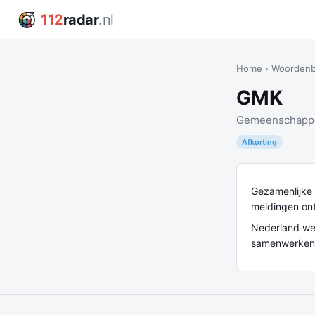
112
radar
.nl
Home
›
Woorden
GMK
Gemeenschappe
Afkorting
Gezamenlijke 
meldingen on
Nederland wer
samenwerken