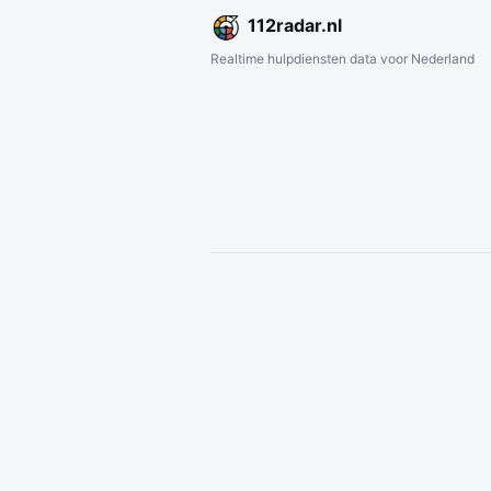
112
radar
.nl
Realtime hulpdiensten data voor Nederland