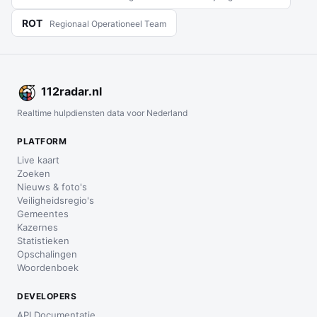
ROT
Regionaal Operationeel Team
112
radar
.nl
Realtime hulpdiensten data voor Nederland
PLATFORM
Live kaart
Zoeken
Nieuws & foto's
Veiligheidsregio's
Gemeentes
Kazernes
Statistieken
Opschalingen
Woordenboek
DEVELOPERS
API Documentatie