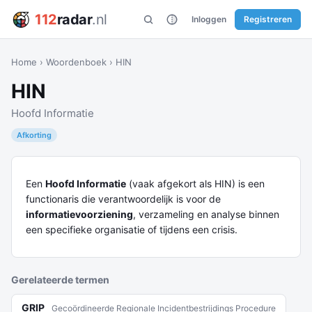
112
radar
.nl
Inloggen
Registreren
Home
›
Woordenboek
›
HIN
HIN
Hoofd Informatie
Afkorting
Een
Hoofd Informatie
(vaak afgekort als HIN) is een
functionaris die verantwoordelijk is voor de
informatievoorziening
, verzameling en analyse binnen
een specifieke organisatie of tijdens een crisis.
Gerelateerde termen
GRIP
Gecoördineerde Regionale Incidentbestrijdings Procedure