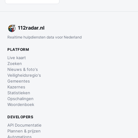
112
radar
.nl
Realtime hulpdiensten data voor Nederland
PLATFORM
Live kaart
Zoeken
Nieuws & foto's
Veiligheidsregio's
Gemeentes
Kazernes
Statistieken
Opschalingen
Woordenboek
DEVELOPERS
API Documentatie
Plannen & prijzen
Automations