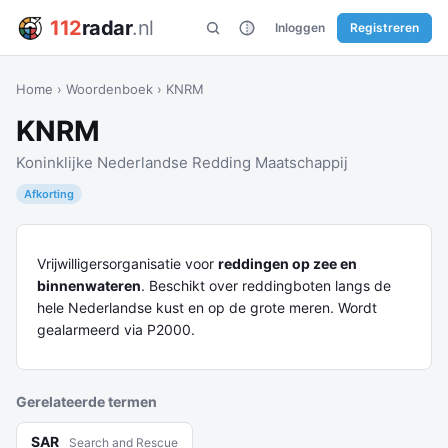
112
radar
.nl
Inloggen
Registreren
Home
›
Woordenboek
›
KNRM
KNRM
Koninklijke Nederlandse Redding Maatschappij
Afkorting
Vrijwilligersorganisatie voor
reddingen op zee en
binnenwateren
. Beschikt over reddingboten langs de
hele Nederlandse kust en op de grote meren. Wordt
gealarmeerd via P2000.
Gerelateerde termen
SAR
Search and Rescue