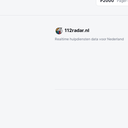
P2000
Pager-
112
radar
.nl
Realtime hulpdiensten data voor Nederland