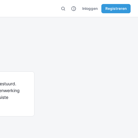
Inloggen
Registreren
estuurd.
enwerking
uiste