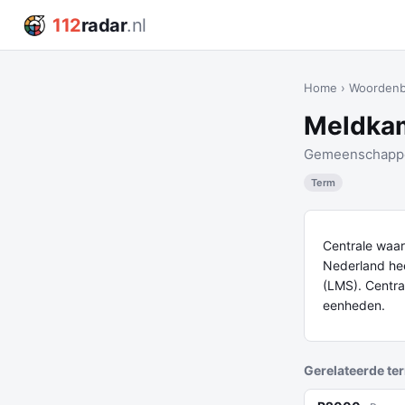
112
radar
.nl
Home
›
Woorden
Meldka
Gemeenschappe
Term
Centrale waa
Nederland he
(LMS). Centra
eenheden.
Gerelateerde te