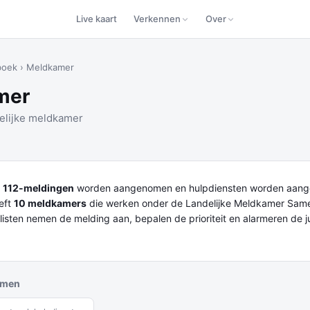
Live kaart
Verkennen
Over
boek
›
Meldkamer
mer
lijke meldkamer
r
112-meldingen
worden aangenomen en hulpdiensten worden aang
eft
10 meldkamers
die werken onder de Landelijke Meldkamer Sam
listen nemen de melding aan, bepalen de prioriteit en alarmeren de j
rmen