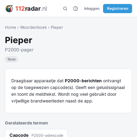
112
radar
.nl
Inloggen
Registreren
Home
›
Woordenboek
›
Pieper
Pieper
P2000-pager
Term
Draagbaar apparaatje dat
P2000-berichten
ontvangt
op de toegewezen capcode(s). Geeft een geluidssignaal
en toont de meldtekst. Wordt nog veel gebruikt door
vrijwillige brandweerlieden naast de app.
Gerelateerde termen
Capcode
P2000-adrescode