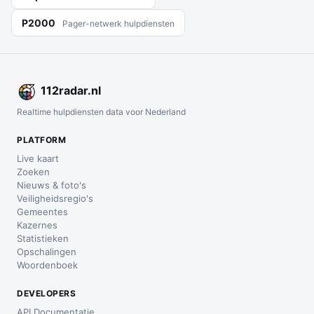
P2000
Pager-netwerk hulpdiensten
112
radar
.nl
Realtime hulpdiensten data voor Nederland
PLATFORM
Live kaart
Zoeken
Nieuws & foto's
Veiligheidsregio's
Gemeentes
Kazernes
Statistieken
Opschalingen
Woordenboek
DEVELOPERS
API Documentatie