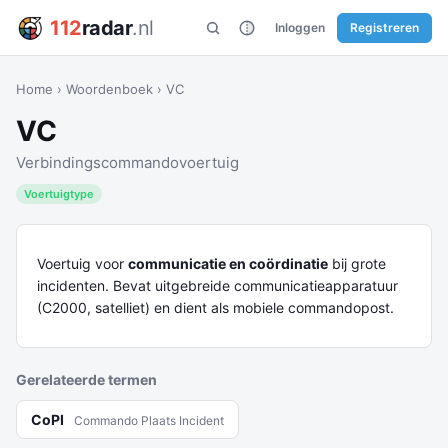
112
radar
.nl
Inloggen
Registreren
Home
›
Woordenboek
›
VC
VC
Verbindingscommandovoertuig
Voertuigtype
Voertuig voor
communicatie en coördinatie
bij grote
incidenten. Bevat uitgebreide communicatieapparatuur
(C2000, satelliet) en dient als mobiele commandopost.
Gerelateerde termen
CoPI
Commando Plaats Incident