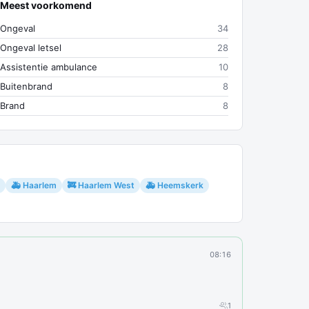
Meest voorkomend
Ongeval
34
Ongeval letsel
28
Assistentie ambulance
10
Buitenbrand
8
Brand
8
🚑 Haarlem
🚒 Haarlem West
🚑 Heemskerk
08:16
1