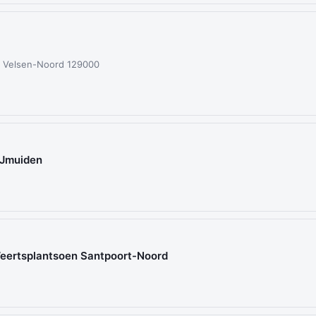
l Velsen-Noord 129000
 IJmuiden
Weertsplantsoen Santpoort-Noord