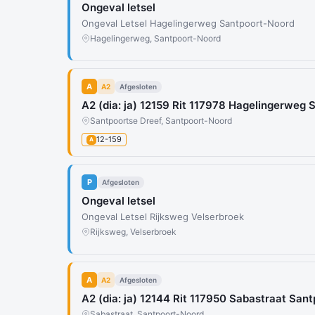
Ongeval letsel
Ongeval Letsel Hagelingerweg Santpoort-Noord
Hagelingerweg, Santpoort-Noord
A
A2
Afgesloten
A2 (dia: ja) 12159 Rit 117978 Hagelingerweg
Santpoortse Dreef, Santpoort-Noord
12-159
A
P
Afgesloten
Ongeval letsel
Ongeval Letsel Rijksweg Velserbroek
Rijksweg, Velserbroek
A
A2
Afgesloten
A2 (dia: ja) 12144 Rit 117950 Sabastraat San
Sabastraat, Santpoort-Noord