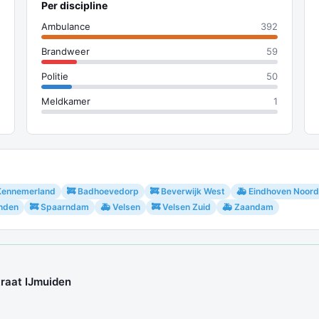
Per discipline
Ambulance
392
Brandweer
59
Politie
50
Meldkamer
1
Kennemerland
🚒 Badhoevedorp
🚒 Beverwijk West
🚑 Eindhoven Noord
jnden
🚒 Spaarndam
🚑 Velsen
🚒 Velsen Zuid
🚑 Zaandam
traat IJmuiden