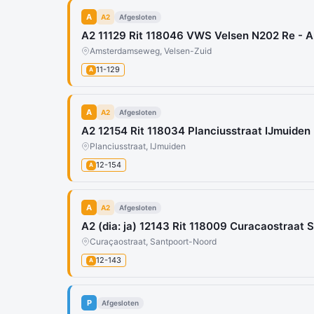
A
A2
Afgesloten
A2 11129 Rit 118046 VWS Velsen N202 Re -
Amsterdamseweg, Velsen-Zuid
11-129
A
A
A2
Afgesloten
A2 12154 Rit 118034 Planciusstraat IJmuiden
Planciusstraat, IJmuiden
12-154
A
A
A2
Afgesloten
A2 (dia: ja) 12143 Rit 118009 Curacaostraat
Curaçaostraat, Santpoort-Noord
12-143
A
P
Afgesloten