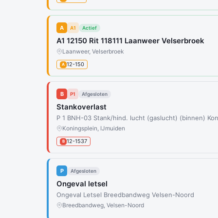
A
A1
Actief
A1 12150 Rit 118111 Laanweer Velserbroek
Laanweer, Velserbroek
12-150
A
B
P1
Afgesloten
Stankoverlast
P 1 BNH-03 Stank/hind. lucht (gaslucht) (binnen) Ko
Koningsplein, IJmuiden
12-1537
B
P
Afgesloten
Ongeval letsel
Ongeval Letsel Breedbandweg Velsen-Noord
Breedbandweg, Velsen-Noord