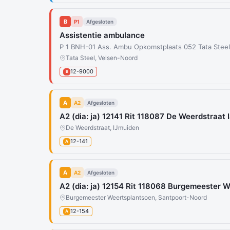
B
P1
Afgesloten
Assistentie ambulance
P 1 BNH-01 Ass. Ambu Opkomstplaats 052 Tata Stee
Tata Steel, Velsen-Noord
12-9000
B
A
A2
Afgesloten
A2 (dia: ja) 12141 Rit 118087 De Weerdstraat
De Weerdstraat, IJmuiden
12-141
A
A
A2
Afgesloten
A2 (dia: ja) 12154 Rit 118068 Burgemeester 
Burgemeester Weertsplantsoen, Santpoort-Noord
12-154
A