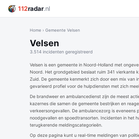
112
radar
.nl
Home
›
Gemeente Velsen
Velsen
3.514 incidenten geregistreerd
Velsen is een gemeente in Noord-Holland met ongevee
Noord. Het grondgebied beslaat ruim 341 vierkante k
Zuid. De gemeente kenmerkt zich door een mix van in
gevarieerd profiel voor de hulpdiensten met zich mee
De brandweer en ambulancedienst zijn de meest actie
kazernes die samen de gemeente bestrijken en reage
verkeersongevallen. De ambulancezorg is eveneens p
noodgevallen en spoedtransorten. Incidenten in het
terugkerende meldingscategorieën.
Op deze pagina kunt u real-time meldingen van poli