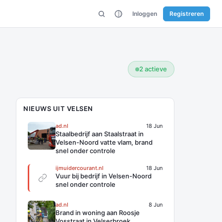
Inloggen
Registreren
2 actieve
NIEUWS UIT VELSEN
ad.nl
18 Jun
Staalbedrijf aan Staalstraat in
Velsen-Noord vatte vlam, brand
snel onder controle
ijmuidercourant.nl
18 Jun
Vuur bij bedrijf in Velsen-Noord
snel onder controle
ad.nl
8 Jun
Brand in woning aan Roosje
Vosstraat in Velserbroek