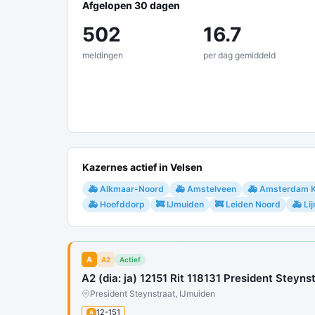
Afgelopen 30 dagen
502
16.7
meldingen
per dag gemiddeld
Kazernes actief in Velsen
🚑 Alkmaar-Noord
🚑 Amstelveen
🚑 Amsterdam 
🚑 Hoofddorp
🚒 IJmuiden
🚒 Leiden Noord
🚑 Li
A
A2
Actief
A2 (dia: ja) 12151 Rit 118131 President Steyns
President Steynstraat, IJmuiden
12-151
A