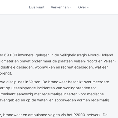
Live kaart
Verkennen
Over
r 69.000 inwoners, gelegen in de Veiligheidsregio Noord-Holland
ilometer en omvat onder meer de plaatsen Velsen-Noord en Velsen-
dustriële gebieden, woonwijken en recreatiegebieden, wat een
brengt.
ve disciplines in Velsen. De brandweer beschikt over meerdere
ert op uiteenlopende incidenten van woningbranden tot
rominent aanwezig met regelmatige inzetten voor medische
 havengebied en op de water- en spoorwegen vormen regelmatig
tie, brandweer en ambulance volgen via het P2000-netwerk. De