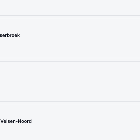
lserbroek
t Velsen-Noord