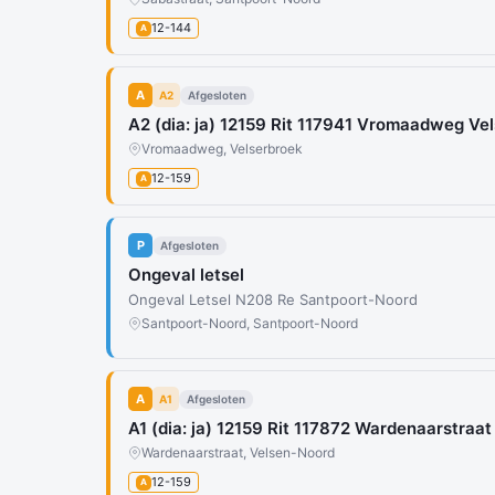
12-144
A
A
A2
Afgesloten
A2 (dia: ja) 12159 Rit 117941 Vromaadweg Ve
Vromaadweg, Velserbroek
12-159
A
P
Afgesloten
Ongeval letsel
Ongeval Letsel N208 Re Santpoort-Noord
Santpoort-Noord, Santpoort-Noord
A
A1
Afgesloten
A1 (dia: ja) 12159 Rit 117872 Wardenaarstraa
Wardenaarstraat, Velsen-Noord
12-159
A