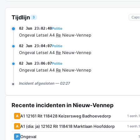
Tijdlijn
3
Capc
02 Jun 23:02:40
Politie
Ongeval Letsel A4
Re
Nieuw-Vennep
02 Jun 23:04:07
Politie
Ongeval Letsel A4
Re
Nieuw-Vennep
02 Jun 23:06:07
Politie
Ongeval Letsel A4
Re
Nieuw-Vennep
Incident afgesloten — 02:27
Recente incidenten in Nieuw-Vennep
A1 12161 Rit 118428 Keizersweg Badhoevedorp
A
1 eenh.
A1 (dia: ja) 12162 Rit 118418 Marktlaan Hoofddorp
A
1 eenh.
Ongeval
P