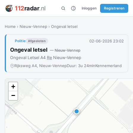
112
radar
.nl
Inloggen
Registreren
Home
›
Nieuw-Vennep
›
Ongeval letsel
02-06-2026 23:02
Politie
Afgesloten
Ongeval letsel
— Nieuw-Vennep
Ongeval Letsel A4
Re
Nieuw-Vennep
Rijksweg A4, Nieuw-Vennep
Duur: 3u 24min
Kennemerland
+
−