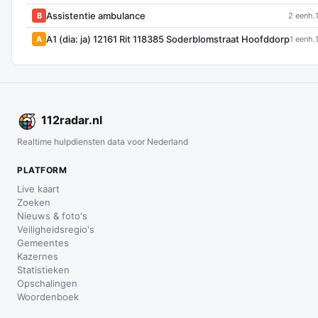
Assistentie ambulance
B
2 eenh.
A1 (dia: ja) 12161 Rit 118385 Soderblomstraat Hoofddorp
A
1 eenh.
112
radar
.nl
Realtime hulpdiensten data voor Nederland
PLATFORM
Live kaart
Zoeken
Nieuws & foto's
Veiligheidsregio's
Gemeentes
Kazernes
Statistieken
Opschalingen
Woordenboek