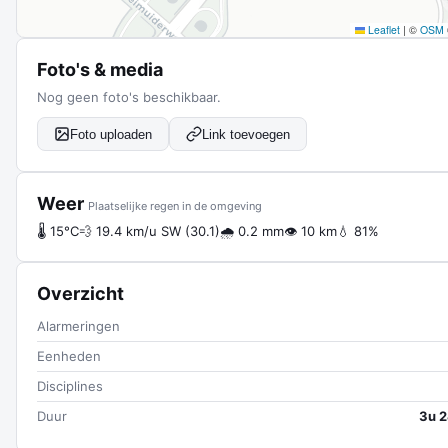
Leaflet
|
©
OSM
Foto's & media
Nog geen foto's beschikbaar.
Foto uploaden
Link toevoegen
Weer
Plaatselijke regen in de omgeving
🌡 15°C
💨 19.4 km/u SW (30.1)
🌧 0.2 mm
👁 10 km
💧 81%
Overzicht
Alarmeringen
Eenheden
Disciplines
Duur
3u 