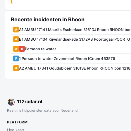
Recente incidenten in Rhoon
A1 AMBU 17141 Maurits Escherlaan 3161DJ Rhoon RHOON bo
A
B1 AMBU 17134 Kijvelandsekade 3172AB Poortugaal POORTG
A
Persoon te water
A
B
1 Persoon te water Zevenmeet Rhoon ICnum 463575
P
A2 AMBU 17341 Goudsbloem 3161SE Rhoon RHOON bon 1218
A
112
radar
.nl
Realtime hulpdiensten data voor Nederland
PLATFORM
Live kaart