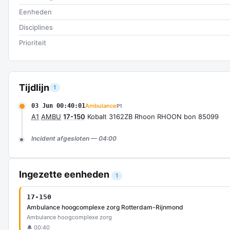
Eenheden
Disciplines
Prioriteit
Tijdlijn
1
03 Jun 00:40:01
Ambulance
P1
A1
AMBU
17-150
Kobalt 3162ZB Rhoon RHOON bon 85099
Incident afgesloten — 04:00
Ingezette eenheden
1
17-150
Ambulance hoogcomplexe zorg Rotterdam-Rijnmond
Ambulance hoogcomplexe zorg
🔔 00:40