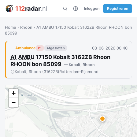
112
radar
.nl
Inloggen
Registreren
Home
›
Rhoon
›
A1 AMBU 17150 Kobalt 3162ZB Rhoon RHOON bon
85099
03-06-2026 00:40
Ambulance
P1
Afgesloten
A1
AMBU
17150 Kobalt 3162ZB Rhoon
RHOON bon 85099
— Kobalt, Rhoon
Kobalt, Rhoon (3162ZB)
Rotterdam-Rijnmond
+
−