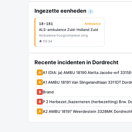
Ingezette eenheden
1
18-181
Ambulance
ALS-ambulance Zuid-Holland Zuid
Ambulance hoogcomplexe zorg
🔔 05:34
Recente incidenten in Dordrecht
A1 (DIA: ja) AMBU 18190 Aletta Jacobs-erf 331
A
A1 AMBU 18191 Van Slingelandtlaan 3311DT Dor
A
Brand
B
P 2 Herbezet./kazerneren (herbezetting) Brw. D
B
A2 AMBU 18197 Weerdestein 3328MK Dordrech
A