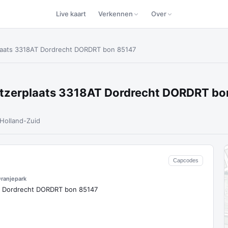
Live kaart
Verkennen
Over
laats 3318AT Dordrecht DORDRT bon 85147
itzerplaats 3318AT Dordrecht DORDRT b
Holland-Zuid
Capcodes
ranjepark
T Dordrecht DORDRT bon 85147