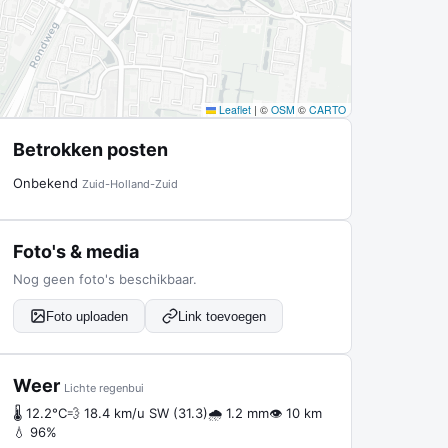
Leaflet
|
©
OSM
©
CARTO
Betrokken posten
Onbekend
Zuid-Holland-Zuid
Foto's & media
Nog geen foto's beschikbaar.
Foto uploaden
Link toevoegen
Weer
Lichte regenbui
🌡 12.2°C
💨 18.4 km/u SW (31.3)
🌧 1.2 mm
👁 10 km
💧 96%