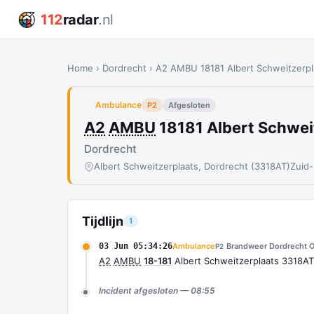
112
radar
.nl
Home
›
Dordrecht
›
A2 AMBU 18181 Albert Schweitzerp
Ambulance
P2
Afgesloten
A2
AMBU
18181 Albert Schwe
Dordrecht
Albert Schweitzerplaats, Dordrecht (3318AT)
Zuid-
Tijdlijn
1
03 Jun 05:34:26
Ambulance
Brandweer Dordrecht O
P2
A2
AMBU
18-181
Albert Schweitzerplaats 3318A
Incident afgesloten — 08:55