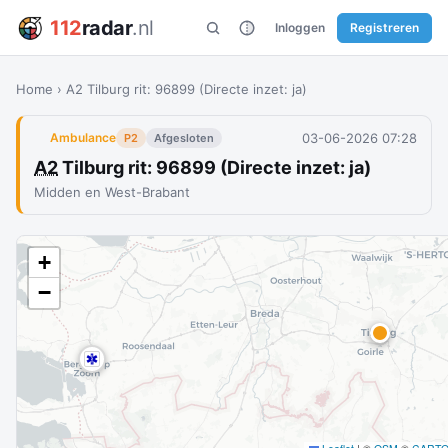
112
radar
.nl
Inloggen
Registreren
Home
›
A2 Tilburg rit: 96899 (Directe inzet: ja)
03-06-2026 07:28
Ambulance
P2
Afgesloten
A2
Tilburg rit: 96899 (Directe inzet: ja)
Midden en West-Brabant
+
−