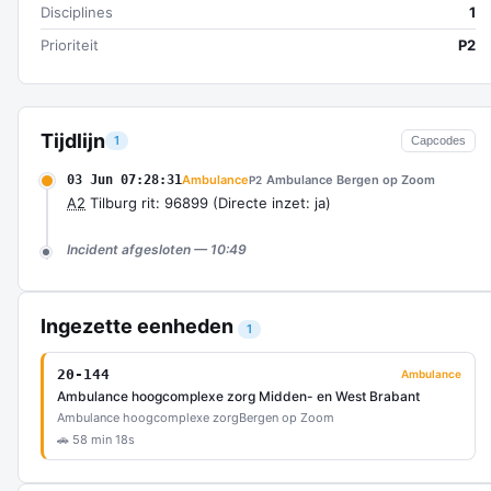
Disciplines
1
Prioriteit
P2
Tijdlijn
1
Capcodes
03 Jun 07:28:31
Ambulance
Ambulance Bergen op Zoom
P2
A2
Tilburg rit: 96899 (Directe inzet: ja)
Incident afgesloten — 10:49
Ingezette eenheden
1
20-144
Ambulance
Ambulance hoogcomplexe zorg Midden- en West Brabant
Ambulance hoogcomplexe zorg
Bergen op Zoom
🚗 58 min 18s