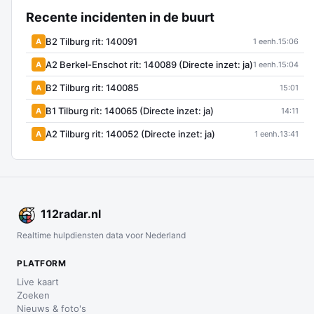
Recente incidenten in de buurt
B2 Tilburg rit: 140091
A
1 eenh.
15:06
A2 Berkel-Enschot rit: 140089 (Directe inzet: ja)
A
1 eenh.
15:04
B2 Tilburg rit: 140085
A
15:01
B1 Tilburg rit: 140065 (Directe inzet: ja)
A
14:11
A2 Tilburg rit: 140052 (Directe inzet: ja)
A
1 eenh.
13:41
112
radar
.nl
Realtime hulpdiensten data voor Nederland
PLATFORM
Live kaart
Zoeken
Nieuws & foto's