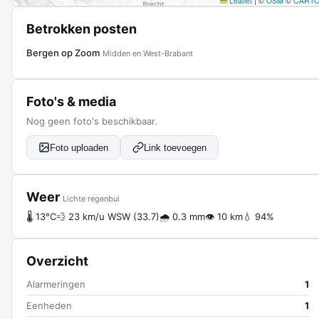
Leaflet
|
©
OSM
©
CART
Betrokken posten
Bergen op Zoom
Midden en West-Brabant
Foto's & media
Nog geen foto's beschikbaar.
Foto uploaden
Link toevoegen
Weer
Lichte regenbui
🌡 13°C
💨 23 km/u WSW (33.7)
🌧 0.3 mm
👁 10 km
💧 94%
Overzicht
Alarmeringen
1
Eenheden
1