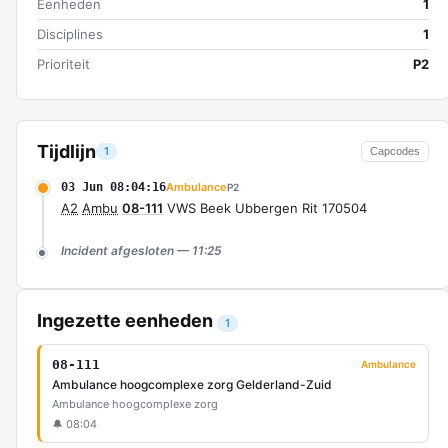
Eenheden
1
Disciplines
1
Prioriteit
P2
Tijdlijn
1
Capcodes
03 Jun 08:04:16
Ambulance
P2
A2
Ambu
08-111
VWS Beek Ubbergen Rit 170504
Incident afgesloten — 11:25
Ingezette eenheden
1
08-111
Ambulance
Ambulance hoogcomplexe zorg Gelderland-Zuid
Ambulance hoogcomplexe zorg
🔔 08:04