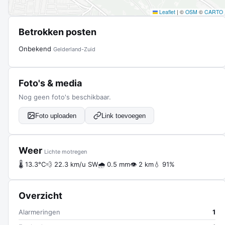
Leaflet
|
©
OSM
©
CARTO
Betrokken posten
Onbekend
Gelderland-Zuid
Foto's & media
Nog geen foto's beschikbaar.
Foto uploaden
Link toevoegen
Weer
Lichte motregen
🌡 13.3°C
💨 22.3 km/u SW
🌧 0.5 mm
👁 2 km
💧 91%
Overzicht
Alarmeringen
1