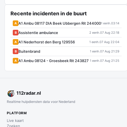
Recente incidenten in de buurt
A1 Ambu 08117 DIA Beek Ubbergen Rit 244000
A
1 eenh.
03:14
Assistentie ambulance
B
2 eenh.
07 Aug 22:18
A1 Nederhorst den Berg 129556
A
1 eenh.
07 Aug 22:04
Buitenbrand
B
1 eenh.
07 Aug 21:29
A1 Ambu 08124 - Groesbeek Rit 243827
A
1 eenh.
07 Aug 21:25
112
radar
.nl
Realtime hulpdiensten data voor Nederland
PLATFORM
Live kaart
Zoeken