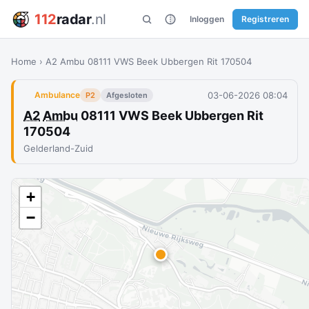
112
radar
.nl
Inloggen
Registreren
Home
›
A2 Ambu 08111 VWS Beek Ubbergen Rit 170504
03-06-2026 08:04
Ambulance
P2
Afgesloten
A2
Ambu
08111 VWS Beek Ubbergen Rit
170504
Gelderland-Zuid
+
−