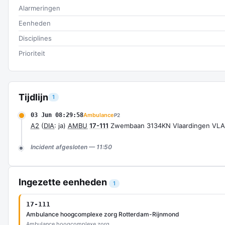
Alarmeringen
Eenheden
Disciplines
Prioriteit
Tijdlijn
1
03 Jun 08:29:58
Ambulance
P2
A2
(
DIA
: ja)
AMBU
17-111
Zwembaan 3134KN Vlaardingen VLA
Incident afgesloten — 11:50
Ingezette eenheden
1
17-111
Ambulance hoogcomplexe zorg Rotterdam-Rijnmond
Ambulance hoogcomplexe zorg