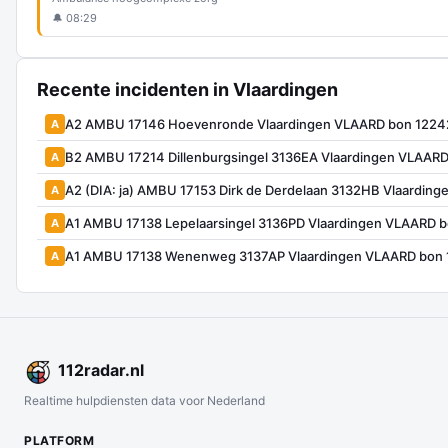
🔔 08:29
Recente incidenten in Vlaardingen
A2 AMBU 17146 Hoevenronde Vlaardingen VLAARD bon 1224
A
B2 AMBU 17214 Dillenburgsingel 3136EA Vlaardingen VLAAR
A
A2 (DIA: ja) AMBU 17153 Dirk de Derdelaan 3132HB Vlaardin
A
A1 AMBU 17138 Lepelaarsingel 3136PD Vlaardingen VLAARD 
A
A1 AMBU 17138 Wenenweg 3137AP Vlaardingen VLAARD bon 
A
112
radar
.nl
Realtime hulpdiensten data voor Nederland
PLATFORM