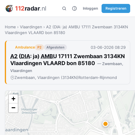
112
radar
.nl
Inloggen
Registreren
Home
›
Vlaardingen
›
A2 (DIA: ja) AMBU 17111 Zwembaan 3134KN
Vlaardingen VLAARD bon 85180
03-06-2026 08:29
Ambulance
P2
Afgesloten
A2
(
DIA
: ja)
AMBU
17111 Zwembaan 3134KN
Vlaardingen VLAARD bon 85180
— Zwembaan,
Vlaardingen
Zwembaan, Vlaardingen (3134KN)
Rotterdam-Rijnmond
+
−