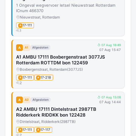
1 Ongeval wegvervoer letsel Nieuwstraat Rotterdam
ICnum 466370
Nieuwstraat, Rotterdam
17-111
A
1
↺ 07 Aug 16:49
A
A1
Afgesloten
07 Aug 15:47
A1 AMBU 17111 Boxbergenstraat 3077JS
Rotterdam ROTTDM bon 122459
Boxbergenstraat, Rotterdam
(3077JS)
17-111
17-218
A
A
2
↺ 07 Aug 15:08
A
A2
Afgesloten
07 Aug 14:44
A2 AMBU 17111 Dintelstraat 2987TB
Ridderkerk RIDDKK bon 122428
Dintelstraat, Ridderkerk
(2987TB)
17-111
17-117
A
A
2