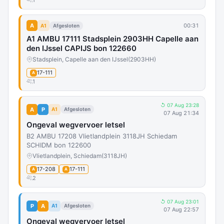
1
A
00:31
A1
Afgesloten
A1 AMBU 17111 Stadsplein 2903HH Capelle aan
den IJssel CAPIJS bon 122660
Stadsplein, Capelle aan den IJssel
(2903HH)
17-111
A
1
↺ 07 Aug 23:28
A
P
A1
Afgesloten
07 Aug 21:34
Ongeval wegvervoer letsel
B2 AMBU 17208 Vlietlandplein 3118JH Schiedam
SCHIDM bon 122600
Vlietlandplein, Schiedam
(3118JH)
17-208
17-111
A
A
2
↺ 07 Aug 23:01
P
A
A1
Afgesloten
07 Aug 22:57
Ongeval wegvervoer letsel