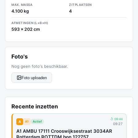
MAX. MASSA
ZITPLAATSEN
4.100 kg
4
AFMETINGEN (L×B×H)
593 x 202 cm
Foto's
Nog geen foto's beschikbaar.
Foto uploaden
Recente inzetten
↺ 09:44
A
A1
Actief
09:27
A1 AMBU 17111 Crooswijksestraat 3034AR
Rotterdam ROTTDM bon 122757