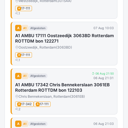
Westzeedijk, Rotterdam
(3015AA)
17-111
A
1
A
07 Aug 10:03
A1
Afgesloten
A1 AMBU 17111 Oostzeedijk 3063BD Rotterdam
ROTTDM bon 122271
Oostzeedijk, Rotterdam
(3063BD)
17-111
A
1
↺ 06 Aug 21:50
A
A1
Afgesloten
06 Aug 21:31
A1 AMBU 17342 Chris Bennekerslaan 3061EB
Rotterdam ROTTDM bon 122103
Chris Bennekerslaan, Rotterdam
(3061EB)
17-342
17-111
A
A
2
A
06 Aug 21:03
A1
Afgesloten