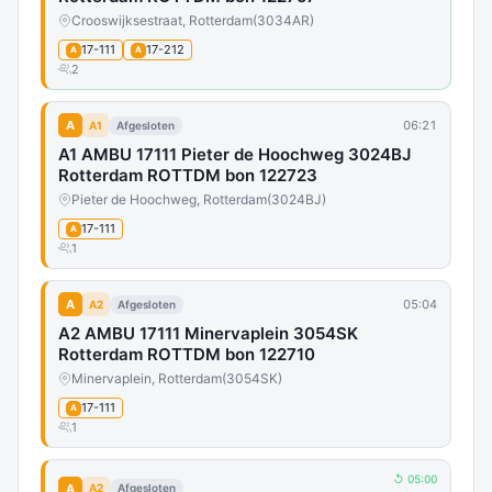
Crooswijksestraat, Rotterdam
(3034AR)
17-111
17-212
A
A
2
A
06:21
A1
Afgesloten
A1 AMBU 17111 Pieter de Hoochweg 3024BJ
Rotterdam ROTTDM bon 122723
Pieter de Hoochweg, Rotterdam
(3024BJ)
17-111
A
1
A
05:04
A2
Afgesloten
A2 AMBU 17111 Minervaplein 3054SK
Rotterdam ROTTDM bon 122710
Minervaplein, Rotterdam
(3054SK)
17-111
A
1
↺ 05:00
A
A2
Afgesloten