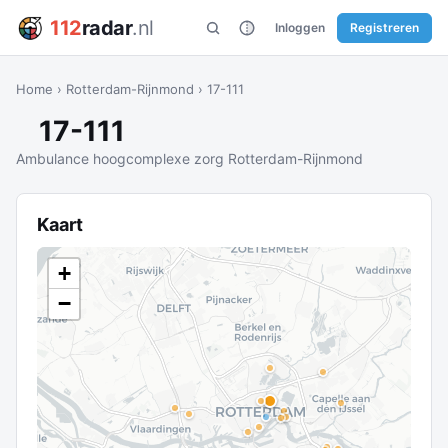
112
radar
.nl
Inloggen
Registreren
Home
›
Rotterdam-Rijnmond
›
17-111
17-111
Ambulance hoogcomplexe zorg Rotterdam-Rijnmond
Kaart
+
−