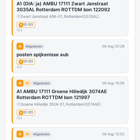
A1 (DIA: ja) AMBU 17111 Zwart Janstraat
3035AL Rotterdam ROTTDM bon 122092
Zwart Janstraat 49A-01, Rotterdam
(3035AL)
17-111
A
1
A
06 Aug 20:28
Afgesloten
posten spijkenisse aub
17-111
A
1
A
06 Aug 16:58
A1
Afgesloten
A1 AMBU 17111 Groene Hilledijk 3074AE
Rotterdam ROTTDM bon 121997
Groene Hilledijk 262A-01, Rotterdam
(3074AE)
17-111
A
1
A
06 Aug 15:52
A1
Afgesloten