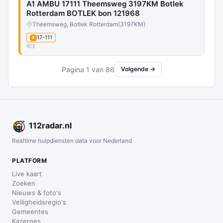
A1 AMBU 17111 Theemsweg 3197KM Botlek
Rotterdam BOTLEK bon 121968
Theemsweg, Botlek Rotterdam
(3197KM)
17-111
A
1
Pagina 1 van 86
Volgende →
112
radar
.nl
Realtime hulpdiensten data voor Nederland
PLATFORM
Live kaart
Zoeken
Nieuws & foto's
Veiligheidsregio's
Gemeentes
Kazernes