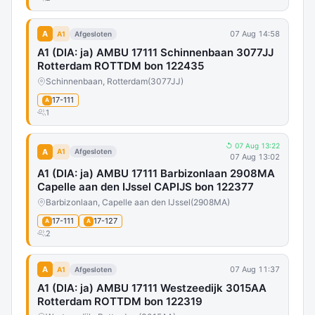
A
07 Aug 14:58
A1
Afgesloten
A1 (DIA: ja) AMBU 17111 Schinnenbaan 3077JJ
Rotterdam ROTTDM bon 122435
Schinnenbaan, Rotterdam
(3077JJ)
17-111
A
1
↺ 07 Aug 13:22
A
A1
Afgesloten
07 Aug 13:02
A1 (DIA: ja) AMBU 17111 Barbizonlaan 2908MA
Capelle aan den IJssel CAPIJS bon 122377
Barbizonlaan, Capelle aan den IJssel
(2908MA)
17-111
17-127
A
A
2
A
07 Aug 11:37
A1
Afgesloten
A1 (DIA: ja) AMBU 17111 Westzeedijk 3015AA
Rotterdam ROTTDM bon 122319