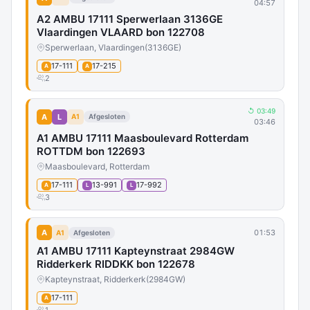
04:57
A2 AMBU 17111 Sperwerlaan 3136GE
Vlaardingen VLAARD bon 122708
Sperwerlaan, Vlaardingen
(3136GE)
17-111
17-215
A
A
2
↺ 03:49
A
L
A1
Afgesloten
03:46
A1 AMBU 17111 Maasboulevard Rotterdam
ROTTDM bon 122693
Maasboulevard, Rotterdam
17-111
13-991
17-992
A
L
L
3
A
01:53
A1
Afgesloten
A1 AMBU 17111 Kapteynstraat 2984GW
Ridderkerk RIDDKK bon 122678
Kapteynstraat, Ridderkerk
(2984GW)
17-111
A