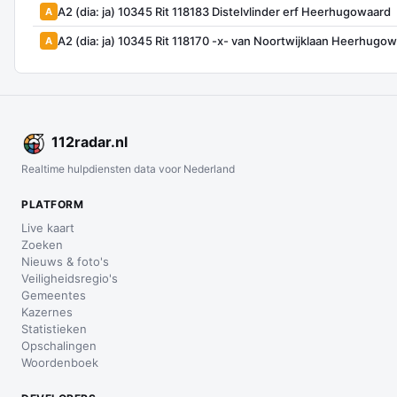
A2 (dia: ja) 10345 Rit 118183 Distelvlinder erf Heerhugowaard
A
A2 (dia: ja) 10345 Rit 118170 -x- van Noortwijklaan Heerhugo
A
112
radar
.nl
Realtime hulpdiensten data voor Nederland
PLATFORM
Live kaart
Zoeken
Nieuws & foto's
Veiligheidsregio's
Gemeentes
Kazernes
Statistieken
Opschalingen
Woordenboek