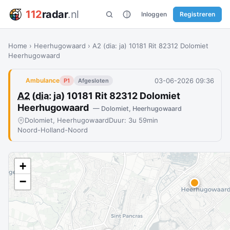
112
radar
.nl
Inloggen
Registreren
Home
›
Heerhugowaard
›
A2 (dia: ja) 10181 Rit 82312 Dolomiet
Heerhugowaard
03-06-2026 09:36
Ambulance
P1
Afgesloten
A2
(
dia
: ja) 10181 Rit 82312 Dolomiet
Heerhugowaard
— Dolomiet, Heerhugowaard
Dolomiet, Heerhugowaard
Duur: 3u 59min
Noord-Holland-Noord
+
−