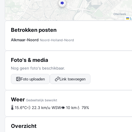
Le
Betrokken posten
Alkmaar-Noord
Noord-Holland-Noord
Foto's & media
Nog geen foto's beschikbaar.
Foto uploaden
Link toevoegen
Weer
Gedeeltelijk bewolkt
🌡 15.6°C
💨 22.3 km/u WSW
👁 10 km
💧 79%
Overzicht