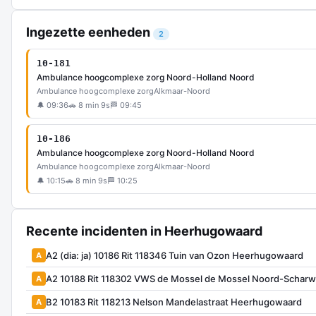
Ingezette eenheden
2
10-181
Ambulance hoogcomplexe zorg Noord-Holland Noord
Ambulance hoogcomplexe zorg
Alkmaar-Noord
🔔 09:36
🚗 8 min 9s
🏁 09:45
10-186
Ambulance hoogcomplexe zorg Noord-Holland Noord
Ambulance hoogcomplexe zorg
Alkmaar-Noord
🔔 10:15
🚗 8 min 9s
🏁 10:25
Recente incidenten in Heerhugowaard
A2 (dia: ja) 10186 Rit 118346 Tuin van Ozon Heerhugowaard
A
A2 10188 Rit 118302 VWS de Mossel de Mossel Noord-Schar
A
B2 10183 Rit 118213 Nelson Mandelastraat Heerhugowaard
A