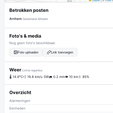
Leaflet
|
©
OSM
Betrokken posten
Arnhem
Gelderland-Midden
Foto's & media
Nog geen foto's beschikbaar.
Foto uploaden
Link toevoegen
Weer
Lichte regenbui
🌡 14.9°C
💨 19.8 km/u SW
🌧 0.2 mm
👁 10 km
💧 85%
Overzicht
Alarmeringen
Eenheden