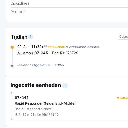
Disciplines
Prioriteit
Tijdlijn
1
Capc
03 Jun 11:52:44
Ambulance
Ambulance Arnhem
P1
A1
Ambu
07-345
- Ede Rit 170729
Incident afgesloten — 19:55
Ingezette eenheden
1
07-345
Ambula
Rapid Responder Gelderland-Midden
Rapid Responder
Arnhem
🔔 11:52
🚗 25 min 16s
🏁 12:19