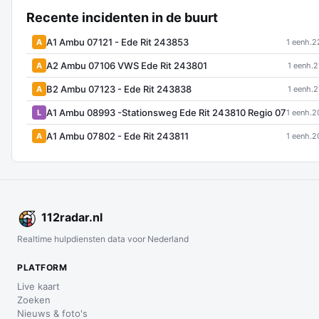
Recente incidenten in de buurt
A1 Ambu 07121 - Ede Rit 243853
A
1 eenh.
2
A2 Ambu 07106 VWS Ede Rit 243801
A
1 eenh.
2
B2 Ambu 07123 - Ede Rit 243838
A
1 eenh.
2
A1 Ambu 08993 -Stationsweg Ede Rit 243810 Regio 07
L
1 eenh.
2
A1 Ambu 07802 - Ede Rit 243811
A
1 eenh.
2
112
radar
.nl
Realtime hulpdiensten data voor Nederland
PLATFORM
Live kaart
Zoeken
Nieuws & foto's