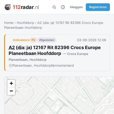
112
radar
.nl
Inloggen
Registreren
Home
›
Hoofddorp
›
A2 (dia: ja) 12167 Rit 82396 Crocs Europe
Planeetbaan Hoofddorp
03-06-2026 12:09
Ambulance
P2
Afgesloten
A2
(
dia
: ja) 12167 Rit 82396 Crocs Europe
Planeetbaan Hoofddorp
— Crocs Europe
Planeetbaan, Hoofddorp
Planeetbaan, Hoofddorp
Kennemerland
+
−