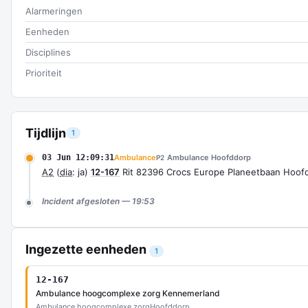
Alarmeringen
Eenheden
Disciplines
Prioriteit
Tijdlijn
1
03 Jun 12:09:31
Ambulance
Ambulance Hoofddorp
P2
A2
(
dia
: ja)
12-167
Rit 82396 Crocs Europe Planeetbaan Hoof
Incident afgesloten — 19:53
Ingezette eenheden
1
12-167
Ambulance hoogcomplexe zorg Kennemerland
Ambulance hoogcomplexe zorg
Hoofddorp