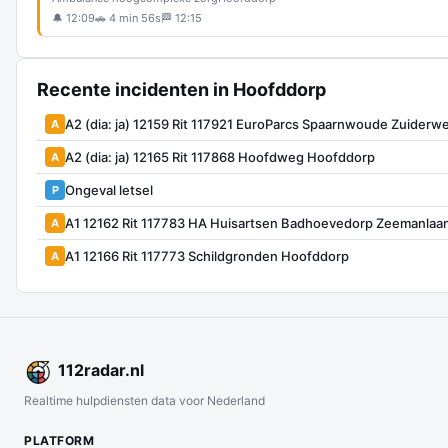
🔔 12:09
🚗 4 min 56s
🏁 12:15
Recente incidenten in Hoofddorp
A2 (dia: ja) 12159 Rit 117921 EuroParcs Spaarnwoude Zuider
A
A2 (dia: ja) 12165 Rit 117868 Hoofdweg Hoofddorp
A
Ongeval letsel
P
A1 12162 Rit 117783 HA Huisartsen Badhoevedorp Zeemanla
A
A1 12166 Rit 117773 Schildgronden Hoofddorp
A
112
radar
.nl
Realtime hulpdiensten data voor Nederland
PLATFORM