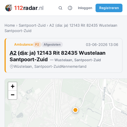
112
radar
.nl
Inloggen
Registreren
Home
›
Santpoort-Zuid
›
A2 (dia: ja) 12143 Rit 82435 Wustelaan
Santpoort-Zuid
03-06-2026 13:06
Ambulance
P2
Afgesloten
A2
(
dia
: ja) 12143 Rit 82435 Wustelaan
Santpoort-Zuid
— Wustelaan, Santpoort-Zuid
Wüstelaan, Santpoort-Zuid
Kennemerland
+
−