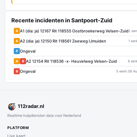
Recente incidenten in Santpoort-Zuid
A1 (dia: ja) 12167 Rit 118555 Oostbroekerweg Velsen-Zuid
A
2 een
A2 (dia: ja) 12150 Rit 118561 Zeeweg IJmuiden
A
1 een
Ongeval
P
A2 12154 Rit 118536 -x- Heuvelweg Velsen-Zuid
A
B
6 een
Ongeval
B
5 eenh.
08 Au
112
radar
.nl
Realtime hulpdiensten data voor Nederland
PLATFORM
Live kaart