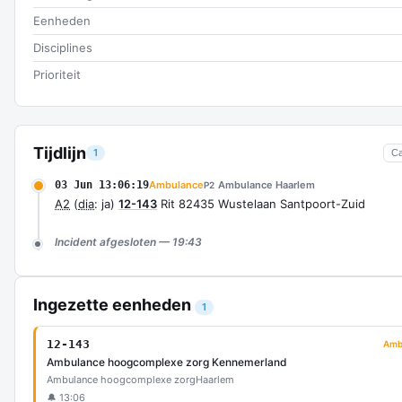
Eenheden
Disciplines
Prioriteit
Tijdlijn
1
C
03 Jun 13:06:19
Ambulance
Ambulance Haarlem
P2
A2
(
dia
: ja)
12-143
Rit 82435 Wustelaan Santpoort-Zuid
Incident afgesloten — 19:43
Ingezette eenheden
1
12-143
Amb
Ambulance hoogcomplexe zorg Kennemerland
Ambulance hoogcomplexe zorg
Haarlem
🔔 13:06