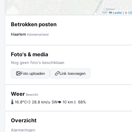
Leaflet
|
©
O
Betrokken posten
Haarlem
Kennemerland
Foto's & media
Nog geen foto's beschikbaar.
Foto uploaden
Link toevoegen
Weer
Bewolkt
🌡 16.8°C
💨 28.8 km/u SW
👁 10 km
💧 68%
Overzicht
Alarmeringen