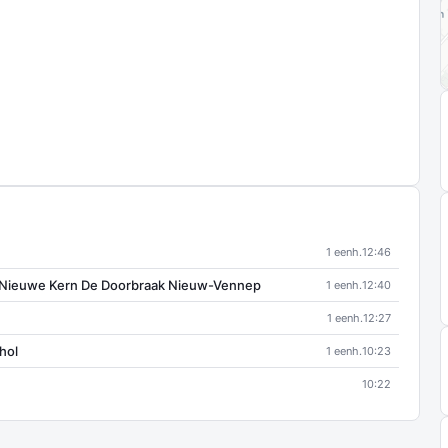
1 eenh.
12:46
 Nieuwe Kern De Doorbraak Nieuw-Vennep
1 eenh.
12:40
1 eenh.
12:27
hol
1 eenh.
10:23
10:22