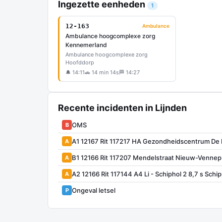
Ingezette eenheden
1
12-163
Ambulance
Ambulance hoogcomplexe zorg
Kennemerland
Ambulance hoogcomplexe zorg
Hoofddorp
🔔 14:11
🚗 14 min 14s
🏁 14:27
Recente incidenten in Lijnden
OMS
B
A1 12167 Rit 117217 HA Gezondheidscentrum De
A
B1 12166 Rit 117207 Mendelstraat Nieuw-Vennep
A
A2 12166 Rit 117144 A4 Li - Schiphol 2 8,7 s Schip
A
Ongeval letsel
P