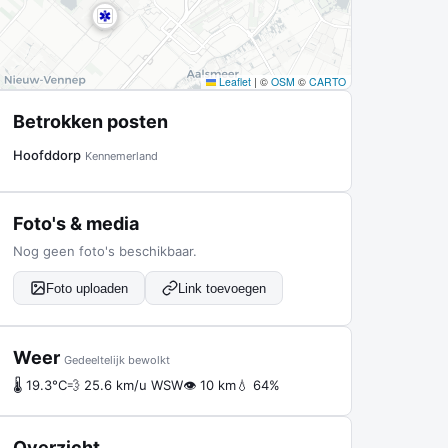
Leaflet
|
©
OSM
©
CARTO
Betrokken posten
Hoofddorp
Kennemerland
Foto's & media
Nog geen foto's beschikbaar.
Foto uploaden
Link toevoegen
Weer
Gedeeltelijk bewolkt
🌡 19.3°C
💨 25.6 km/u WSW
👁 10 km
💧 64%
Overzicht