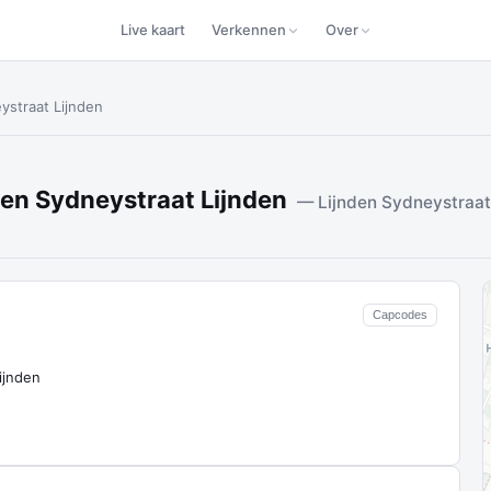
Live kaart
Verkennen
Over
ystraat Lijnden
en Sydneystraat Lijnden
— Lijnden Sydneystraat
Capcodes
ijnden