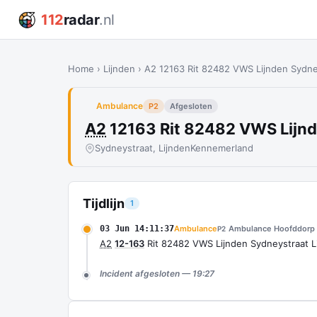
112
radar
.nl
Home
›
Lijnden
›
A2 12163 Rit 82482 VWS Lijnden Sydne
Ambulance
P2
Afgesloten
A2
12163 Rit 82482 VWS Lijnd
Sydneystraat, Lijnden
Kennemerland
Tijdlijn
1
03 Jun 14:11:37
Ambulance
Ambulance Hoofddorp
P2
A2
12-163
Rit 82482 VWS Lijnden Sydneystraat L
Incident afgesloten — 19:27