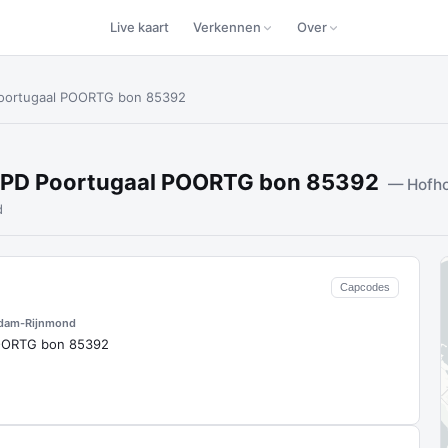
Live kaart
Verkennen
Over
oortugaal POORTG bon 85392
6PD Poortugaal POORTG bon 85392
— Hofho
d
Capcodes
rdam-Rijnmond
OORTG bon 85392