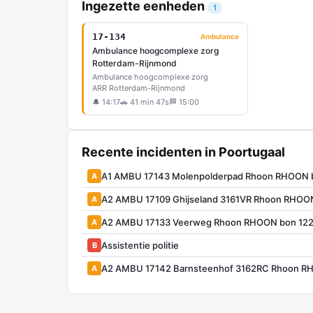
Ingezette eenheden
1
17-134
Ambulance
Ambulance hoogcomplexe zorg
Rotterdam-Rijnmond
Ambulance hoogcomplexe zorg
ARR Rotterdam-Rijnmond
🔔 14:17
🚗 41 min 47s
🏁 15:00
Recente incidenten in Poortugaal
A1 AMBU 17143 Molenpolderpad Rhoon RHOON 
A
A2 AMBU 17109 Ghijseland 3161VR Rhoon RHOO
A
A2 AMBU 17133 Veerweg Rhoon RHOON bon 12
A
Assistentie politie
B
A2 AMBU 17142 Barnsteenhof 3162RC Rhoon R
A