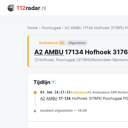
112
radar
.nl
Home
›
Poortugaal
›
A2 AMBU 17134 Hofhoek 3176PD P
Ambulance
P2
Afgesloten
A2
AMBU
17134 Hofhoek 317
Hofhoek, Poortugaal (3176PD)
Rotterdam-Rijnmon
Tijdlijn
1
03 Jun 14:17:33
Ambulance
Ambulance ARR Rotte
P2
A2
AMBU
17-134
Hofhoek 3176PD Poortugaal P
Incident afgesloten — 19:26