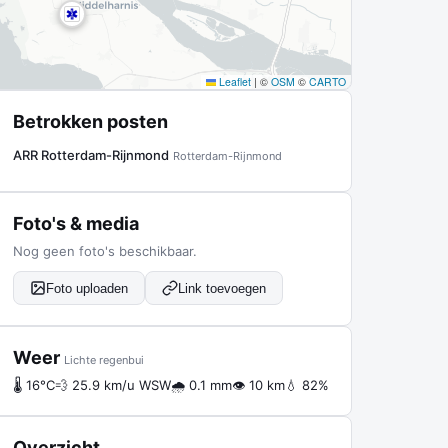
Leaflet
|
©
OSM
©
CARTO
Betrokken posten
ARR Rotterdam-Rijnmond
Rotterdam-Rijnmond
Foto's & media
Nog geen foto's beschikbaar.
Foto uploaden
Link toevoegen
Weer
Lichte regenbui
🌡 16°C
💨 25.9 km/u WSW
🌧 0.1 mm
👁 10 km
💧 82%
Overzicht