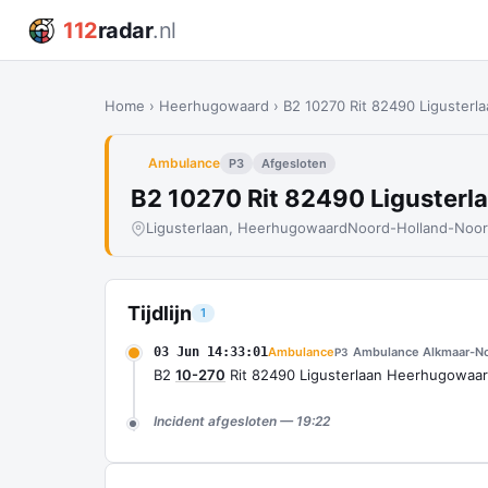
112
radar
.nl
Home
›
Heerhugowaard
›
B2 10270 Rit 82490 Liguster
Ambulance
P3
Afgesloten
B2 10270 Rit 82490 Liguster
Ligusterlaan, Heerhugowaard
Noord-Holland-Noo
Tijdlijn
1
03 Jun 14:33:01
Ambulance
Ambulance Alkmaar-N
P3
B2
10-270
Rit 82490 Ligusterlaan Heerhugowaa
Incident afgesloten — 19:22