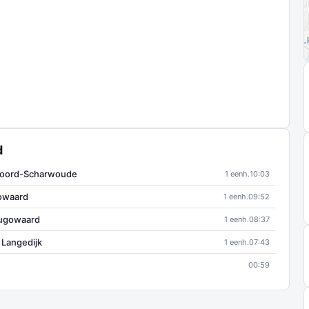
d
 Noord-Scharwoude
1 eenh.
10:03
gowaard
1 eenh.
09:52
rhugowaard
1 eenh.
08:37
p Langedijk
1 eenh.
07:43
00:59