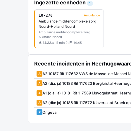
Ingezette eenheden
1
10-270
Ambulance
Ambulance middencomplexe zorg
Noord-Holland Noord
Ambulance middencomplexe zorg
Alkmaar-Noord
🔔 14:33
🚗 11 min 9s
🏁 14:45
Recente incidenten in Heerhugowaar
A2 10187 Rit 117632 VWS de Mossel de Mossel
A
A2 (dia: ja) 10183 Rit 117623 Bergkristal Heerhu
A
A1 (dia: ja) 10181 Rit 117589 IJsvogelstraat Hee
A
A2 (dia: ja) 10186 Rit 117572 Klaversloot Broek o
A
Ongeval
P