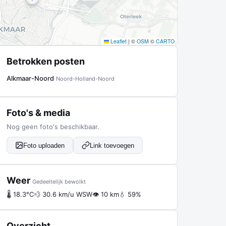
Leaflet
|
©
OSM
©
CARTO
Betrokken posten
Alkmaar-Noord
Noord-Holland-Noord
Foto's & media
Nog geen foto's beschikbaar.
Foto uploaden
Link toevoegen
Weer
Gedeeltelijk bewolkt
🌡 18.3°C
💨 30.6 km/u WSW
👁 10 km
💧 59%
Overzicht