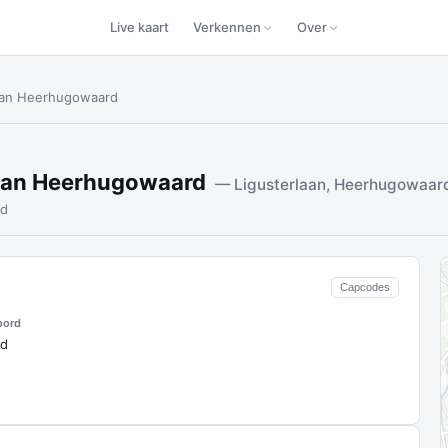
Live kaart
Verkennen
Over
laan Heerhugowaard
laan Heerhugowaard
— Ligusterlaan, Heerhugowaar
rd
Capcodes
oord
rd