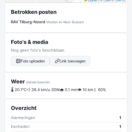
Leaflet
|
©
OSM
©
CARTO
Betrokken posten
RAV Tilburg-Noord
Midden en West-Brabant
Foto's & media
Nog geen foto's beschikbaar.
Foto uploaden
Link toevoegen
Weer
Geheel bewolkt
🌡 20.1°C
💨 28.4 km/u SSW
🌧 0.1 mm
👁 10 km
💧 60%
Overzicht
Alarmeringen
1
Eenheden
1