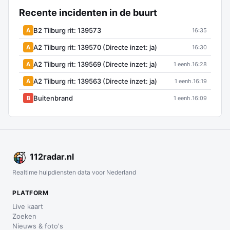
Recente incidenten in de buurt
B2 Tilburg rit: 139573
A
16:35
A2 Tilburg rit: 139570 (Directe inzet: ja)
A
16:30
A2 Tilburg rit: 139569 (Directe inzet: ja)
A
1 eenh.
16:28
A2 Tilburg rit: 139563 (Directe inzet: ja)
A
1 eenh.
16:19
Buitenbrand
B
1 eenh.
16:09
112
radar
.nl
Realtime hulpdiensten data voor Nederland
PLATFORM
Live kaart
Zoeken
Nieuws & foto's