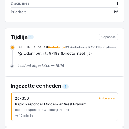
Disciplines
1
Prioriteit
P2
Tijdlijn
1
Capcodes
03 Jun 14:54:48
Ambulance
Ambulance RAV Tilburg-Noord
P2
A2
Udenhout rit: 97188 (Directe inzet: ja)
Incident afgesloten — 19:14
Ingezette eenheden
1
20-353
Ambulance
Rapid Responder Midden- en West Brabant
Rapid Responder
RAV Tilburg-Noord
🚗 15 min 9s