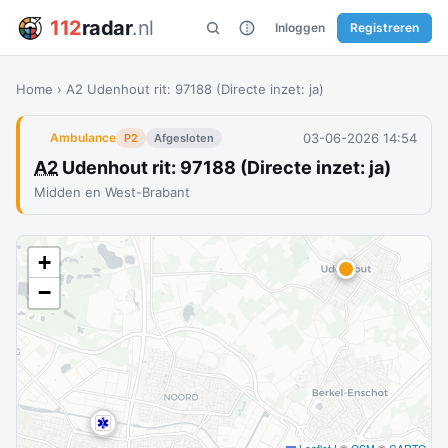
112
radar
.nl
Inloggen
Registreren
Home
›
A2 Udenhout rit: 97188 (Directe inzet: ja)
03-06-2026 14:54
Ambulance
P2
Afgesloten
A2
Udenhout rit: 97188 (Directe inzet: ja)
Midden en West-Brabant
+
−