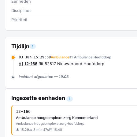
Eenheden
Disciplines
Prioriteit
Tijdlijn
1
03 Jun 15:29:50
Ambulance
Ambulance Hoofddorp
P1
A1
12-166
Rit 82517 Nieuweroord Hoofddorp
Incident afgesloten — 19:03
Ingezette eenheden
1
12-166
Ambulance hoogcomplexe zorg Kennemerland
Ambulance hoogcomplexe zorg
Hoofddorp
🔔 15:29
🚗 8 min 47s
🏁 15:40