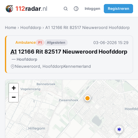
112
radar
.nl
Inloggen
Registreren
Home
›
Hoofddorp
›
A1 12166 Rit 82517 Nieuweroord Hoofddorp
03-06-2026 15:29
Ambulance
P1
Afgesloten
A1
12166 Rit 82517 Nieuweroord Hoofddorp
— Hoofddorp
Nieuweroord, Hoofddorp
Kennemerland
+
−