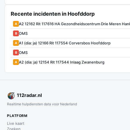
Recente incidenten in Hoofddorp
A2 12162 Rit 117616 HA Gezondheidscentrum Drie Meren Han
A
OMS
B
A1 (dia: ja) 12166 Rit 117554 Corversbos Hoofddorp
A
OMS
B
A2 (dia: ja) 12154 Rit 117544 Inlaag Zwanenburg
A
112
radar
.nl
Realtime hulpdiensten data voor Nederland
PLATFORM
Live kaart
Zoeken