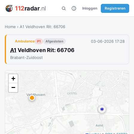
112
radar
.nl
Inloggen
Registreren
Home
›
A1 Veldhoven Rit: 66706
03-06-2026 17:28
Ambulance
P1
Afgesloten
A1
Veldhoven Rit: 66706
Brabant-Zuidoost
+
−