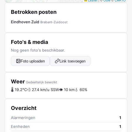
Leaflet
|
©
OSM
©
CARTO
Betrokken posten
Eindhoven Zuid
Brabant-Zuidoost
Foto's & media
Nog geen foto's beschikbaar.
Foto uploaden
Link toevoegen
Weer
Gedeeltelijk bewolkt
🌡 19.2°C
💨 27.4 km/u SSW
👁 10 km
💧 60%
Overzicht
Alarmeringen
1
Eenheden
1