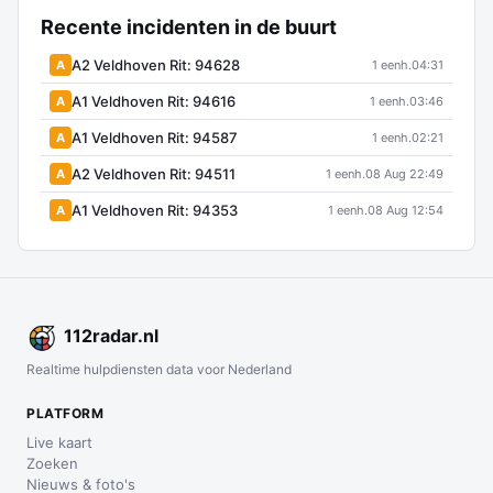
Recente incidenten in de buurt
A2 Veldhoven Rit: 94628
A
1 eenh.
04:31
A1 Veldhoven Rit: 94616
A
1 eenh.
03:46
A1 Veldhoven Rit: 94587
A
1 eenh.
02:21
A2 Veldhoven Rit: 94511
A
1 eenh.
08 Aug 22:49
A1 Veldhoven Rit: 94353
A
1 eenh.
08 Aug 12:54
112
radar
.nl
Realtime hulpdiensten data voor Nederland
PLATFORM
Live kaart
Zoeken
Nieuws & foto's