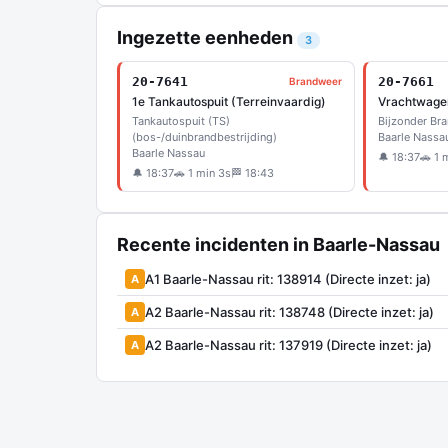
Ingezette eenheden
3
20-7641
20-7661
Brandweer
1e Tankautospuit (Terreinvaardig)
Vrachtwage
Tankautospuit (TS)
Bijzonder Bra
(bos-/duinbrandbestrijding)
Baarle Nassa
Baarle Nassau
🔔 18:37
🚗 1 
🔔 18:37
🚗 1 min 3s
🏁 18:43
Recente incidenten in Baarle-Nassau
A1 Baarle-Nassau rit: 138914 (Directe inzet: ja)
A
A2 Baarle-Nassau rit: 138748 (Directe inzet: ja)
A
A2 Baarle-Nassau rit: 137919 (Directe inzet: ja)
A