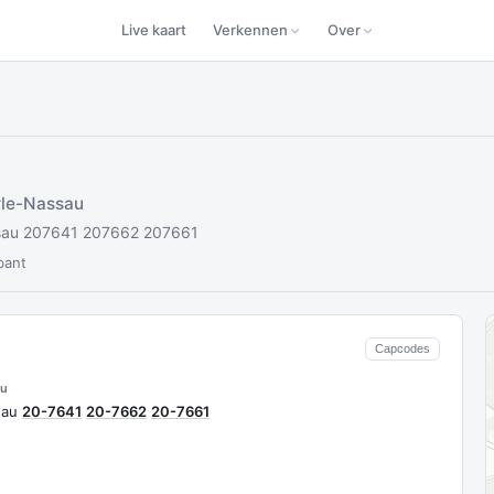
Live kaart
Verkennen
Over
le-Nassau
au 207641 207662 207661
bant
Capcodes
au
sau
20-7641
20-7662
20-7661