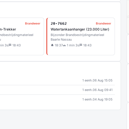
20-7662
Brandweer
Brandweer
n-Trekker
Watertankaanhanger (23.000 Liter)
ndbestrijdingmaterieel
Bijzonder Brandbestrijdingmaterieel
u
Baarle Nassau
min 3s
🏁 18:43
🔔 18:37
🚗 1 min 3s
🏁 18:43
1 eenh.
06 Aug 15:05
1 eenh.
06 Aug 09:41
1 eenh.
04 Aug 19:05