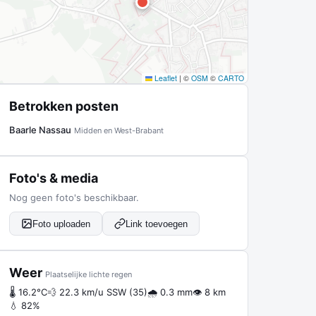
Leaflet
|
©
OSM
©
CARTO
Betrokken posten
Baarle Nassau
Midden en West-Brabant
Foto's & media
Nog geen foto's beschikbaar.
Foto uploaden
Link toevoegen
Weer
Plaatselijke lichte regen
🌡 16.2°C
💨 22.3 km/u SSW (35)
🌧 0.3 mm
👁 8 km
💧 82%