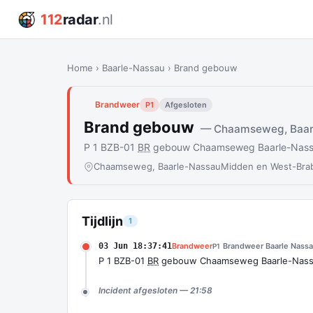
112
radar
.nl
Home
›
Baarle-Nassau
›
Brand gebouw
Brandweer
P1
Afgesloten
Brand gebouw
— Chaamseweg, Baar
P 1 BZB-01
BR
gebouw Chaamseweg Baarle-Nass
Chaamseweg, Baarle-Nassau
Midden en West-Bra
Tijdlijn
1
03 Jun 18:37:41
Brandweer
Brandweer Baarle Nass
P1
P 1 BZB-01
BR
gebouw Chaamseweg Baarle-Nas
Incident afgesloten — 21:58