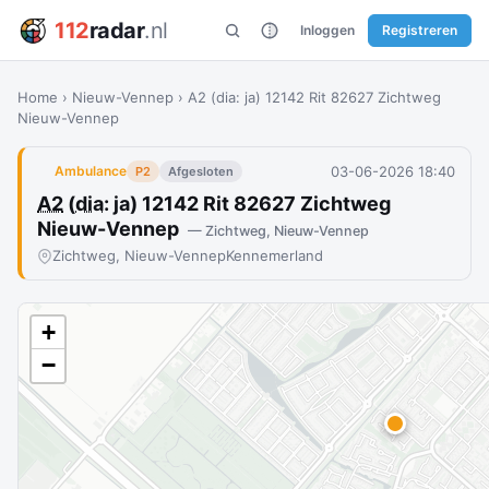
112
radar
.nl
Inloggen
Registreren
Home
›
Nieuw-Vennep
›
A2 (dia: ja) 12142 Rit 82627 Zichtweg
Nieuw-Vennep
03-06-2026 18:40
Ambulance
P2
Afgesloten
A2
(
dia
: ja) 12142 Rit 82627 Zichtweg
Nieuw-Vennep
— Zichtweg, Nieuw-Vennep
Zichtweg, Nieuw-Vennep
Kennemerland
+
−