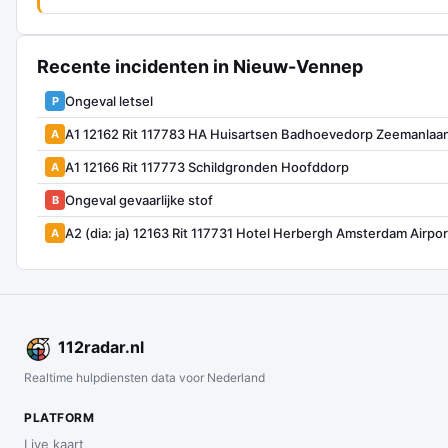
Recente incidenten in Nieuw-Vennep
Ongeval letsel
P
A1 12162 Rit 117783 HA Huisartsen Badhoevedorp Zeemanla
A
A1 12166 Rit 117773 Schildgronden Hoofddorp
A
Ongeval gevaarlijke stof
B
A2 (dia: ja) 12163 Rit 117731 Hotel Herbergh Amsterdam Airp
A
112
radar
.nl
Realtime hulpdiensten data voor Nederland
PLATFORM
Live kaart