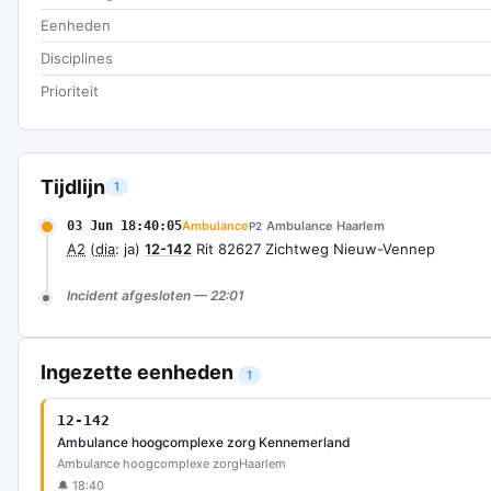
Eenheden
Disciplines
Prioriteit
Tijdlijn
1
03 Jun 18:40:05
Ambulance
Ambulance Haarlem
P2
A2
(
dia
: ja)
12-142
Rit 82627 Zichtweg Nieuw-Vennep
Incident afgesloten — 22:01
Ingezette eenheden
1
12-142
Ambulance hoogcomplexe zorg Kennemerland
Ambulance hoogcomplexe zorg
Haarlem
🔔 18:40