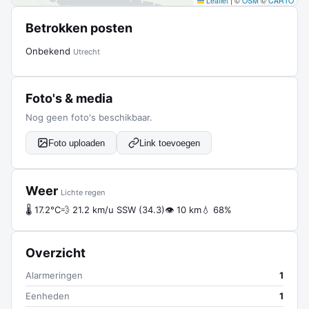
Leaflet
|
©
OSM
©
CARTO
Betrokken posten
Onbekend
Utrecht
Foto's & media
Nog geen foto's beschikbaar.
Foto uploaden
Link toevoegen
Weer
Lichte regen
🌡 17.2°C
💨 21.2 km/u SSW (34.3)
👁 10 km
💧 68%
Overzicht
Alarmeringen
1
Eenheden
1