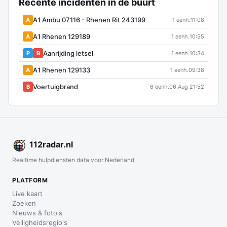
Recente incidenten in de buurt
A1 Ambu 07116 - Rhenen Rit 243199
A
1 eenh.
11:08
A1 Rhenen 129189
A
1 eenh.
10:55
Aanrijding letsel
P
B
1 eenh.
10:34
A1 Rhenen 129133
A
1 eenh.
09:38
Voertuigbrand
B
6 eenh.
06 Aug 21:52
112
radar
.nl
Realtime hulpdiensten data voor Nederland
PLATFORM
Live kaart
Zoeken
Nieuws & foto's
Veiligheidsregio's