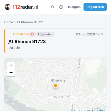
112
radar
.nl
Inloggen
Registreren
Home
›
A1 Rhenen 91723
03-06-2026 19:11
Ambulance
P1
Afgesloten
A1
Rhenen 91723
Utrecht
+
−