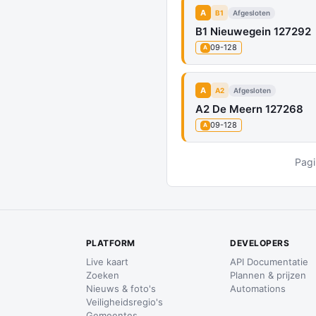
A
B1
Afgesloten
B1 Nieuwegein 127292
09-128
A
A
A2
Afgesloten
A2 De Meern 127268
09-128
A
Pagi
PLATFORM
DEVELOPERS
Live kaart
API Documentatie
Zoeken
Plannen & prijzen
Nieuws & foto's
Automations
Veiligheidsregio's
Gemeentes