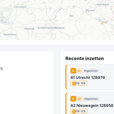
Recente inzetten
rg
A
A1
Afgesloten
A1 Utrecht 128976
09-128
A
A
A2
Afgesloten
A2 Nieuwegein 128956
09-128
A