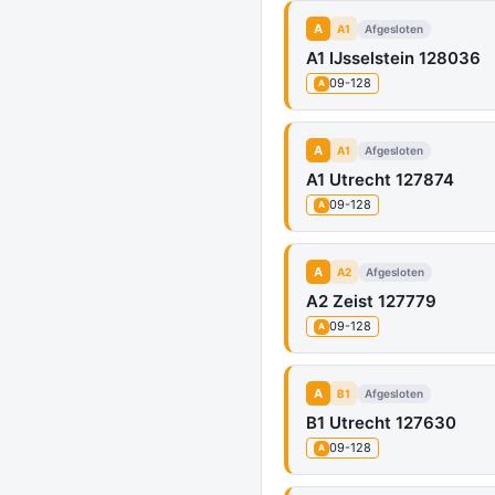
A
A1
Afgesloten
A1 IJsselstein 128036
09-128
A
A
A1
Afgesloten
A1 Utrecht 127874
09-128
A
A
A2
Afgesloten
A2 Zeist 127779
09-128
A
A
B1
Afgesloten
B1 Utrecht 127630
09-128
A