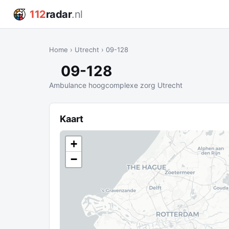
112
radar
.nl
Home
›
Utrecht
›
09-128
09-128
Ambulance hoogcomplexe zorg Utrecht
Kaart
+
−