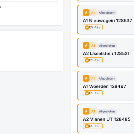
N
A
A1
Afgesloten
A1 Nieuwegein 128537
09-128
A
A
A2
Afgesloten
A2 IJsselstein 128521
09-128
A
A
A1
Afgesloten
A1 Woerden 128497
09-128
A
A
A2
Afgesloten
A2 Vianen UT 128485
09-128
A