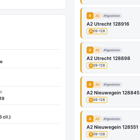
A
A2
Afgesloten
A2 Utrecht 128916
09-128
A
A
A2
Afgesloten
A2 Utrecht 128898
e
09-128
A
A
A2
Afgesloten
A2 Nieuwegein 128845
NG
19
09-128
A
 cil.)
A
A2
Afgesloten
A2 Nieuwegein 128551
09-128
A