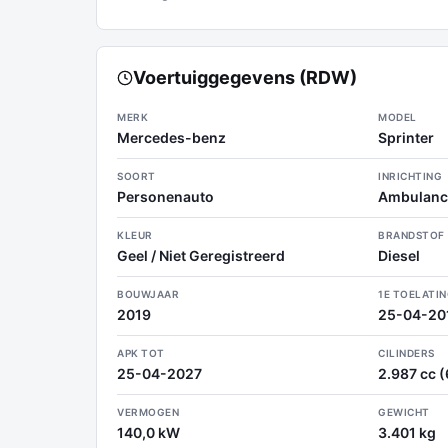
Voertuiggegevens (RDW)
MERK
MODEL
Mercedes-benz
Sprinter
SOORT
INRICHTING
Personenauto
Ambulanc
KLEUR
BRANDSTOF
Geel / Niet Geregistreerd
Diesel
BOUWJAAR
1E TOELATI
2019
25-04-20
APK TOT
CILINDERS
25-04-2027
2.987 cc (6
VERMOGEN
GEWICHT
140,0 kW
3.401 kg