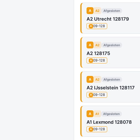
A
A2
Afgesloten
A2 Utrecht 128179
09-128
A
A
A2
Afgesloten
A2 128175
09-128
A
A
A2
Afgesloten
A2 IJsselstein 128117
09-128
A
A
A1
Afgesloten
A1 Lexmond 128078
09-128
A