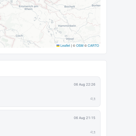
Leaflet
|
©
OSM
©
CARTO
06 Aug 22:26
1
06 Aug 21:15
1