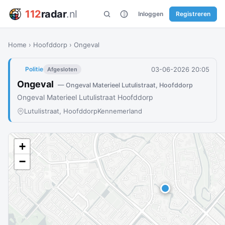
112
radar
.nl
Inloggen
Registreren
Home
›
Hoofddorp
›
Ongeval
03-06-2026 20:05
Politie
Afgesloten
Ongeval
— Ongeval Materieel Lutulistraat, Hoofddorp
Ongeval Materieel Lutulistraat Hoofddorp
Lutulistraat, Hoofddorp
Kennemerland
+
−