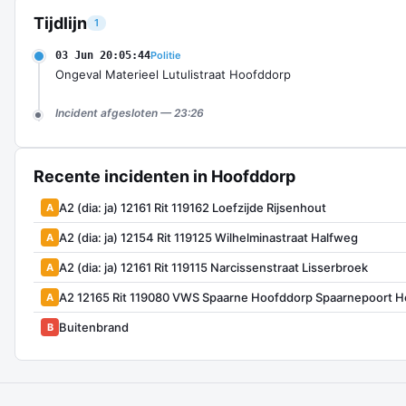
Tijdlijn
1
03 Jun 20:05:44
Politie
Ongeval Materieel Lutulistraat Hoofddorp
Incident afgesloten — 23:26
Recente incidenten in Hoofddorp
A2 (dia: ja) 12161 Rit 119162 Loefzijde Rijsenhout
A
A2 (dia: ja) 12154 Rit 119125 Wilhelminastraat Halfweg
A
A2 (dia: ja) 12161 Rit 119115 Narcissenstraat Lisserbroek
A
A2 12165 Rit 119080 VWS Spaarne Hoofddorp Spaarnepoort 
A
Buitenbrand
B