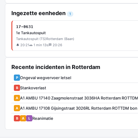
Ingezette eenheden
1
17-0631
1e Tankautospuit
Tankautospuit (TS)
Rotterdam (Baan)
🔔 20:21
🚗 1 min 13s
🏁 20:26
Recente incidenten in Rotterdam
Ongeval wegvervoer letsel
P
Stankoverlast
B
A1 AMBU 17140 Zaagmolenstraat 3036HA Rotterdam ROTTDM
A
A1 AMBU 17108 Gijsingstraat 3026RL Rotterdam ROTTDM bon
A
Reanimatie
B
A
L