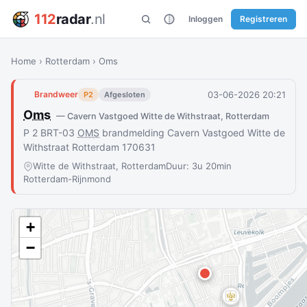
112
radar
.nl
Inloggen
Registreren
Home
›
Rotterdam
›
Oms
03-06-2026 20:21
Brandweer
P2
Afgesloten
Oms
— Cavern Vastgoed Witte de Withstraat, Rotterdam
P 2 BRT-03
OMS
brandmelding Cavern Vastgoed Witte de
Withstraat Rotterdam 170631
Witte de Withstraat, Rotterdam
Duur: 3u 20min
Rotterdam-Rijnmond
+
−