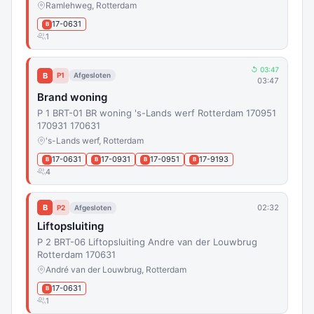
Ramlehweg, Rotterdam
17-0631
B
1
↺ 03:47
B
P1
Afgesloten
03:47
Brand woning
P 1 BRT-01 BR woning 's-Lands werf Rotterdam 170951
170931 170631
's-Lands werf, Rotterdam
17-0631
17-0931
17-0951
17-9193
B
B
B
B
4
B
02:32
P2
Afgesloten
Liftopsluiting
P 2 BRT-06 Liftopsluiting Andre van der Louwbrug
Rotterdam 170631
André van der Louwbrug, Rotterdam
17-0631
B
1