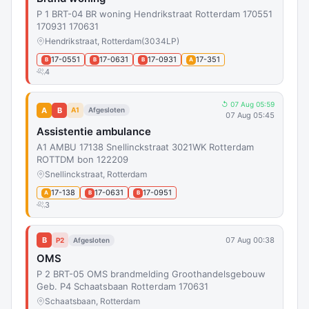
P 1 BRT-04 BR woning Hendrikstraat Rotterdam 170551
170931 170631
Hendrikstraat, Rotterdam
(3034LP)
17-0551
17-0631
17-0931
17-351
B
B
B
A
4
↺ 07 Aug 05:59
A
B
A1
Afgesloten
07 Aug 05:45
Assistentie ambulance
A1 AMBU 17138 Snellinckstraat 3021WK Rotterdam
ROTTDM bon 122209
Snellinckstraat, Rotterdam
17-138
17-0631
17-0951
A
B
B
3
B
07 Aug 00:38
P2
Afgesloten
OMS
P 2 BRT-05 OMS brandmelding Groothandelsgebouw
Geb. P4 Schaatsbaan Rotterdam 170631
Schaatsbaan, Rotterdam