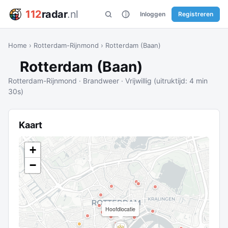
112
radar
.nl
Inloggen
Registreren
Home
›
Rotterdam-Rijnmond
›
Rotterdam (Baan)
Rotterdam (Baan)
Rotterdam-Rijnmond · Brandweer · Vrijwillig (uitruktijd: 4 min
30s)
Kaart
+
−
Hoofdlocatie