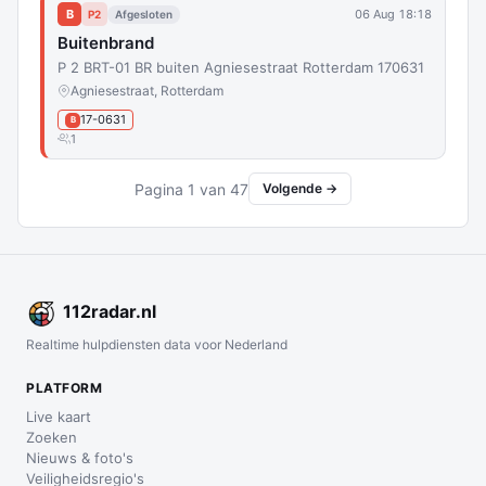
B
06 Aug 18:18
P2
Afgesloten
Buitenbrand
P 2 BRT-01 BR buiten Agniesestraat Rotterdam 170631
Agniesestraat, Rotterdam
17-0631
B
1
Pagina 1 van 47
Volgende →
112
radar
.nl
Realtime hulpdiensten data voor Nederland
PLATFORM
Live kaart
Zoeken
Nieuws & foto's
Veiligheidsregio's