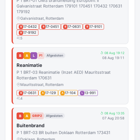
P 1 BRT-01 OMS brandmelding Europoint II
Galvanistraat Rotterdam 179101 170451 170432 170631
179192
Galvanistraat, Rotterdam
17-0432
17-0451
17-0631
17-9101
B
B
B
B
17-9192
B
5
↺ 08 Aug 19:12
B
A
L
P1
Afgesloten
08 Aug 19:11
Reanimatie
P 1 BRT-03 Reanimatie (Inzet AED) Mauritsstraat
Rotterdam 170631
Mauritsstraat, Rotterdam
17-0631
17-129
17-104
13-991
B
A
A
L
4
↺ 08 Aug 13:35
B
A
GRIP2
Afgesloten
07 Aug 20:58
Buitenbrand
P 1 BRT-03 BR buiten Doklaan Rotterdam 173431
Doklaan, Rotterdam