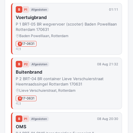
B
01:11
P1
Afgesloten
Voertuigbrand
P 1 BRT-05 BR wegvervoer (scooter) Baden Powelllaan
Rotterdam 170631
Baden Powelllaan, Rotterdam
17-0631
B
1
B
08 Aug 21:32
P2
Afgesloten
Buitenbrand
P 2 BRT-04 BR container Lieve Verschuierstraat
Heemraadssingel Rotterdam 170631
Lieve Verschuierstraat, Rotterdam
17-0631
B
1
B
08 Aug 20:30
P1
Afgesloten
OMS