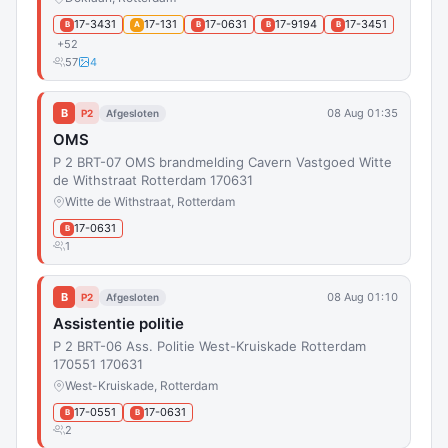
17-3431
17-131
17-0631
17-9194
17-3451
B
A
B
B
B
+52
57
4
B
08 Aug 01:35
P2
Afgesloten
OMS
P 2 BRT-07 OMS brandmelding Cavern Vastgoed Witte
de Withstraat Rotterdam 170631
Witte de Withstraat, Rotterdam
17-0631
B
1
B
08 Aug 01:10
P2
Afgesloten
Assistentie politie
P 2 BRT-06 Ass. Politie West-Kruiskade Rotterdam
170551 170631
West-Kruiskade, Rotterdam
17-0551
17-0631
B
B
2