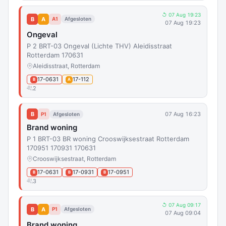
↺ 07 Aug 19:23
B
A
A1
Afgesloten
07 Aug 19:23
Ongeval
P 2 BRT-03 Ongeval (Lichte THV) Aleidisstraat
Rotterdam 170631
Aleidisstraat, Rotterdam
17-0631
17-112
B
A
2
B
07 Aug 16:23
P1
Afgesloten
Brand woning
P 1 BRT-03 BR woning Crooswijksestraat Rotterdam
170951 170931 170631
Crooswijksestraat, Rotterdam
17-0631
17-0931
17-0951
B
B
B
3
↺ 07 Aug 09:17
B
A
P1
Afgesloten
07 Aug 09:04
Brand woning