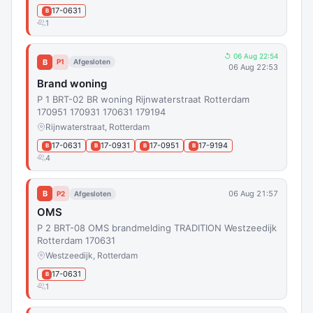
17-0631
B
1
↺ 06 Aug 22:54
B
P1
Afgesloten
06 Aug 22:53
Brand woning
P 1 BRT-02 BR woning Rijnwaterstraat Rotterdam
170951 170931 170631 179194
Rijnwaterstraat, Rotterdam
17-0631
17-0931
17-0951
17-9194
B
B
B
B
4
B
06 Aug 21:57
P2
Afgesloten
OMS
P 2 BRT-08 OMS brandmelding TRADITION Westzeedijk
Rotterdam 170631
Westzeedijk, Rotterdam
17-0631
B
1