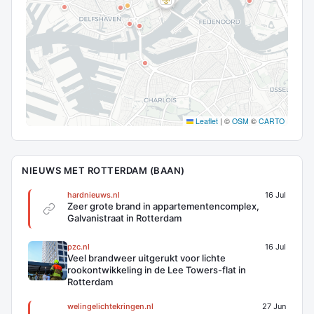
Leaflet
|
©
OSM
©
CARTO
NIEUWS MET ROTTERDAM (BAAN)
hardnieuws.nl
16 Jul
Zeer grote brand in appartementencomplex,
Galvanistraat in Rotterdam
pzc.nl
16 Jul
Veel brandweer uitgerukt voor lichte
rookontwikkeling in de Lee Towers-flat in
Rotterdam
welingelichtekringen.nl
27 Jun