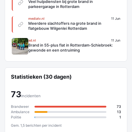
Veel hulpdiensten bij grote brand in
parkeergarage in Rotterdam
mediatv.nl
11 Jun
Meerdere slachtoffers na grote brand in
flatgebouw Wilgenlei Rotterdam
ad.nl
11 Jun
Brand in 55-plus flat in Rotterdam-Schiebroek:
gewonde en een ontruiming
Statistieken (30 dagen)
73
incidenten
Brandweer
73
Ambulance
13
Politie
1
Gem. 1,5 berichten per incident