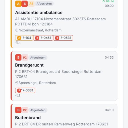
↺ 09:14
A
B
A1
Afgesloten
09:00
Assistentie ambulance
A1 AMBU 17104 Nozemanstraat 3023TS Rotterdam
ROTTDM bon 123184
Nozemanstraat, Rotterdam
17-104
17-0451
17-0631
A
B
B
3
B
04:53
P2
Afgesloten
Brandgerucht
P 2 BRT-04 Brandgerucht Spoorsingel Rotterdam
170631
Spoorsingel, Rotterdam
17-0631
B
1
B
04:10
P2
Afgesloten
Buitenbrand
P 2 BRT-04 BR buiten Ramlehweg Rotterdam 170631