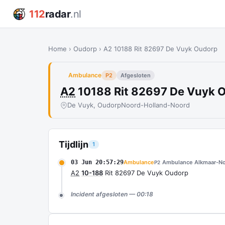
112
radar
.nl
Home
›
Oudorp
›
A2 10188 Rit 82697 De Vuyk Oudorp
Ambulance
P2
Afgesloten
A2
10188 Rit 82697 De Vuyk 
De Vuyk, Oudorp
Noord-Holland-Noord
Tijdlijn
1
03 Jun 20:57:29
Ambulance
Ambulance Alkmaar-N
P2
A2
10-188
Rit 82697 De Vuyk Oudorp
Incident afgesloten — 00:18