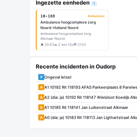
Ingezette eenheden
1
10-188
Ambulance
Ambulance hoogcomplexe zorg
Noord-Holland Noord
Ambulance hoogcomplexe zorg
Alkmaar-Noord
🔔 20:57
🚗 2 min 13s
🏁 21:01
Recente incidenten in Oudorp
Ongeval letsel
P
A1 10192 Rit 118193 AFAS Parkeerplaats 8 Parelw
A
A2 (dia: ja) 10192 Rit 118147 Wielsloot Koedijk Al
A
A1 10185 Rit 118141 Jan Luikenstraat Alkmaar
A
A0 (dia: ja) 10183 Rit 118113 Jan Ligthartstraat Al
A