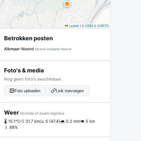
Leaflet
|
©
OSM
©
CARTO
Betrokken posten
Alkmaar-Noord
Noord-Holland-Noord
Foto's & media
Nog geen foto's beschikbaar.
Foto uploaden
Link toevoegen
Weer
Normale of zware regenbui
🌡 15.1°C
💨 31.7 km/u S (47.4)
🌧 0.2 mm
👁 5 km
💧 88%