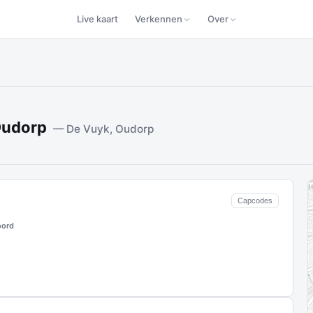
Live kaart
Verkennen
Over
Oudorp
— De Vuyk, Oudorp
Capcodes
oord