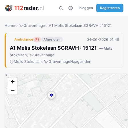
112
radar
.nl
Inloggen
Registreren
Home
›
's-Gravenhage
›
A1 Melis Stokelaan SGRAVH : 15121
04-06-2026 01:46
Ambulance
P1
Afgesloten
A1
Melis Stokelaan SGRAVH : 15121
— Melis
Stokelaan, 's-Gravenhage
Melis Stokelaan, 's-Gravenhage
Haaglanden
+
−