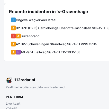
Recente incidenten in 's-Gravenhage
Ongeval wegvervoer letsel
P
B2 HZD (D2.3) Cardiolounge Charlotte Jacobslaan SGRAVH : 
A
Buitenbrand
B
A
A2 DP7 Scheveningen Strandweg SGRAVH VWS 15115
A
A0 Ver-Huellweg SGRAVH : 15110 15138
A
L
112
radar
.nl
Realtime hulpdiensten data voor Nederland
PLATFORM
Live kaart
Zoeken