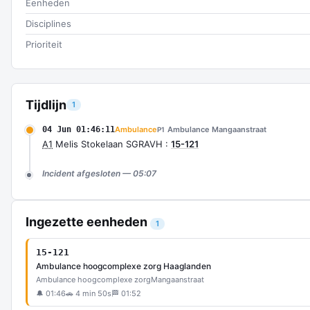
Eenheden
Disciplines
Prioriteit
Tijdlijn
1
04 Jun 01:46:11
Ambulance
Ambulance Mangaanstraat
P1
A1
Melis Stokelaan SGRAVH :
15-121
Incident afgesloten — 05:07
Ingezette eenheden
1
15-121
Ambulance hoogcomplexe zorg Haaglanden
Ambulance hoogcomplexe zorg
Mangaanstraat
🔔 01:46
🚗 4 min 50s
🏁 01:52