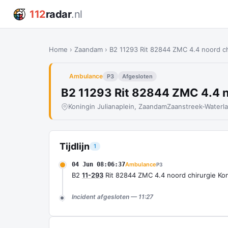
112
radar
.nl
Home
›
Zaandam
›
B2 11293 Rit 82844 ZMC 4.4 noord ch
Ambulance
P3
Afgesloten
B2 11293 Rit 82844 ZMC 4.4 n
Koningin Julianaplein, Zaandam
Zaanstreek-Waterl
Tijdlijn
1
04 Jun 08:06:37
Ambulance
P3
B2
11-293
Rit 82844 ZMC 4.4 noord chirurgie Kon
Incident afgesloten — 11:27