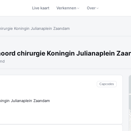
Live kaart
Verkennen
Over
irurgie Koningin Julianaplein Zaandam
oord chirurgie Koningin Julianaplein Za
and
Capcodes
ingin Julianaplein Zaandam