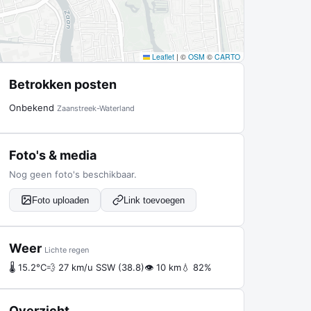
Leaflet
|
©
OSM
©
CARTO
Betrokken posten
Onbekend
Zaanstreek-Waterland
Foto's & media
Nog geen foto's beschikbaar.
Foto uploaden
Link toevoegen
Weer
Lichte regen
🌡 15.2°C
💨 27 km/u SSW (38.8)
👁 10 km
💧 82%
Overzicht