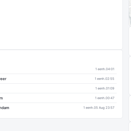
1 eenh.
04:01
veer
1 eenh.
02:55
1 eenh.
01:09
am
1 eenh.
00:47
andam
1 eenh.
05 Aug 23:57