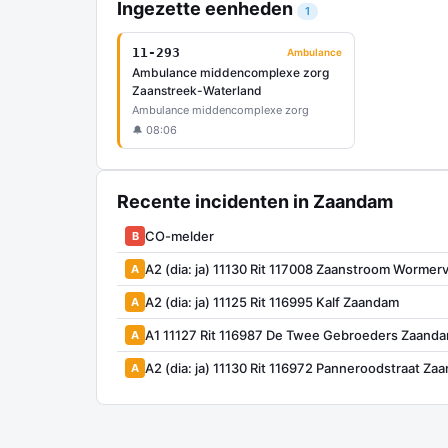
Ingezette eenheden
1
11-293
Ambulance
Ambulance middencomplexe zorg
Zaanstreek-Waterland
Ambulance middencomplexe zorg
🔔 08:06
Recente incidenten in Zaandam
CO-melder
B
A2 (dia: ja) 11130 Rit 117008 Zaanstroom Wormer
A
A2 (dia: ja) 11125 Rit 116995 Kalf Zaandam
A
A1 11127 Rit 116987 De Twee Gebroeders Zaand
A
A2 (dia: ja) 11130 Rit 116972 Panneroodstraat Za
A