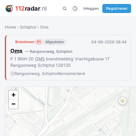
112
radar
.nl
Inloggen
Registreren
Home
›
Schiphol
›
Oms
04-06-2026 08:44
Brandweer
P1
Afgesloten
Oms
— Rangoonweg, Schiphol
P 1 BNH-20
OMS
brandmelding Vrachtgebouw 17
Rangoonweg Schiphol 129130
Rangoonweg, Schiphol
Kennemerland
+
−