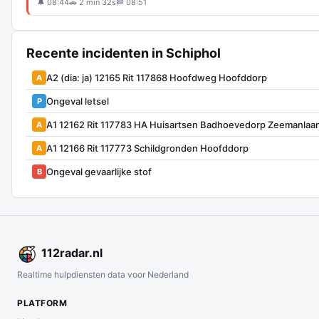
🔔 08:44
🚗 2 min 32s
🏁 08:51
Recente incidenten in Schiphol
A2 (dia: ja) 12165 Rit 117868 Hoofdweg Hoofddorp
A
Ongeval letsel
P
A1 12162 Rit 117783 HA Huisartsen Badhoevedorp Zeemanla
A
A1 12166 Rit 117773 Schildgronden Hoofddorp
A
Ongeval gevaarlijke stof
B
112
radar
.nl
Realtime hulpdiensten data voor Nederland
PLATFORM