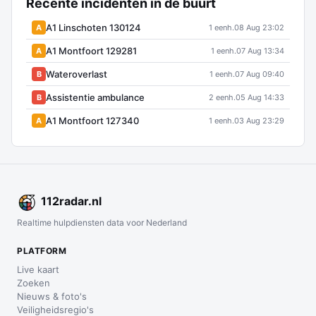
Recente incidenten in de buurt
A1 Linschoten 130124
A
1 eenh.
08 Aug 23:02
A1 Montfoort 129281
A
1 eenh.
07 Aug 13:34
Wateroverlast
B
1 eenh.
07 Aug 09:40
Assistentie ambulance
B
2 eenh.
05 Aug 14:33
A1 Montfoort 127340
A
1 eenh.
03 Aug 23:29
112
radar
.nl
Realtime hulpdiensten data voor Nederland
PLATFORM
Live kaart
Zoeken
Nieuws & foto's
Veiligheidsregio's