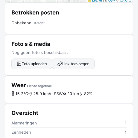
Leaflet
|
©
OSM
©
CARTO
Betrokken posten
Onbekend
Utrecht
Foto's & media
Nog geen foto's beschikbaar.
Foto uploaden
Link toevoegen
Weer
Lichte regenbui
🌡 15.2°C
💨 25.9 km/u SSW
👁 10 km
💧 82%
Overzicht
Alarmeringen
1
Eenheden
1