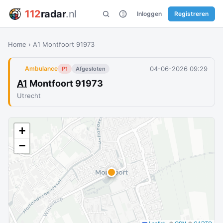
112
radar
.nl
Inloggen
Registreren
Home
›
A1 Montfoort 91973
04-06-2026 09:29
Ambulance
P1
Afgesloten
A1
Montfoort 91973
Utrecht
+
−