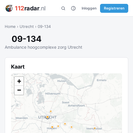
112
radar
.nl
Inloggen
Registreren
Home
›
Utrecht
›
09-134
09-134
Ambulance hoogcomplexe zorg Utrecht
Kaart
+
−