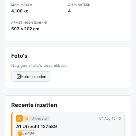
MAX. MASSA
ZITPLAATSEN
4.100 kg
4
AFMETINGEN (L×B×H)
593 x 202 cm
Foto's
Nog geen foto's beschikbaar.
Foto uploaden
Recente inzetten
A
04 Aug 12:46
A1
Afgesloten
A1 Utrecht 127589
09-134
A