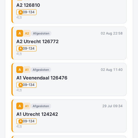
A2 126810
09-134
A
1
A
02 Aug 22:58
A2
Afgesloten
A2 Utrecht 126772
09-134
A
1
A
02 Aug 11:40
A1
Afgesloten
A1 Veenendaal 126476
09-134
A
1
A
29 Jul 09:34
A1
Afgesloten
A1 Utrecht 124242
09-134
A
1