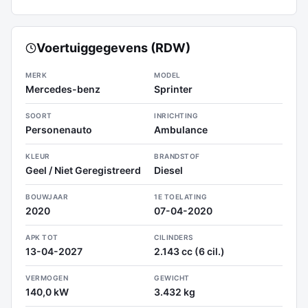
Voertuiggegevens (RDW)
MERK
MODEL
Mercedes-benz
Sprinter
SOORT
INRICHTING
Personenauto
Ambulance
KLEUR
BRANDSTOF
Geel / Niet Geregistreerd
Diesel
BOUWJAAR
1E TOELATING
2020
07-04-2020
APK TOT
CILINDERS
13-04-2027
2.143 cc (6 cil.)
VERMOGEN
GEWICHT
140,0 kW
3.432 kg