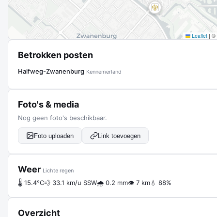
Leaflet
|
©
Betrokken posten
Halfweg-Zwanenburg
Kennemerland
Foto's & media
Nog geen foto's beschikbaar.
Foto uploaden
Link toevoegen
Weer
Lichte regen
🌡 15.4°C
💨 33.1 km/u SSW
🌧 0.2 mm
👁 7 km
💧 88%
Overzicht