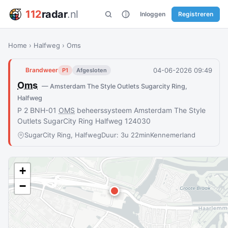
112
radar
.nl
Inloggen
Registreren
Home
›
Halfweg
›
Oms
04-06-2026 09:49
Brandweer
P1
Afgesloten
Oms
— Amsterdam The Style Outlets Sugarcity Ring,
Halfweg
P 2 BNH-01
OMS
beheerssysteem Amsterdam The Style
Outlets SugarCity Ring Halfweg 124030
SugarCity Ring, Halfweg
Duur: 3u 22min
Kennemerland
+
−