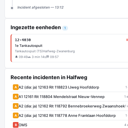
Incident afgesloten — 13:12
Ingezette eenheden
1
12-4030
B
1e Tankautospuit
Tankautospuit (TS)
Halfweg-Zwanenburg
🔔 09:49
🚗 3 min 14s
🏁 09:57
Recente incidenten in Halfweg
A2 (dia: ja) 12163 Rit 118823 IJweg Hoofddorp
A
1
A1 12161 Rit 118804 Mendelstraat Nieuw-Vennep
A
1 
A2 (dia: ja) 12162 Rit 118792 Bennebroekerweg Zwaanshoek
A
1 
A2 (dia: ja) 12162 Rit 118778 Anne Franklaan Hoofddorp
A
1
OMS
B
4 