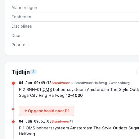
Alarmeringen
Eenheden
Disciplines
Duur
Prioriteit
Tijdlijn
2
04 Jun 09:49:18
Brandweer
Brandweer Halfweg-Zwanenburg
P2
P 2 BNH-01
OMS
beheerssysteem Amsterdam The Style Outl
SugarCity Ring Halfweg
12-4030
Opgeschaald naar P1
04 Jun 09:51:03
Brandweer
P1
P 1
OMS
beheerssysteem Amsterdam The Style Outlets Sugar
Halfweg