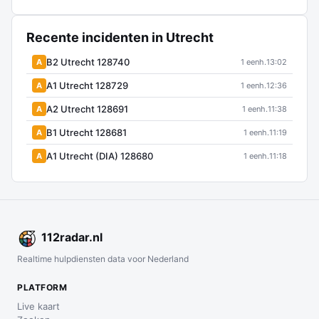
Recente incidenten in Utrecht
B2 Utrecht 128740
A
1 eenh.
13:02
A1 Utrecht 128729
A
1 eenh.
12:36
A2 Utrecht 128691
A
1 eenh.
11:38
B1 Utrecht 128681
A
1 eenh.
11:19
A1 Utrecht (DIA) 128680
A
1 eenh.
11:18
112
radar
.nl
Realtime hulpdiensten data voor Nederland
PLATFORM
Live kaart