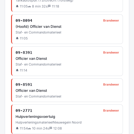
Tankautospuit (TS)
Utrecht (Tolsteeg)
🔔 11:05
🚗 8 min 32s
🏁 11:18
09-8094
Brandweer
(Hoofd) Officier van Dienst
Staf- en Commandomaterieel
🔔 11:05
09-8391
Brandweer
Officier van Dienst
Staf- en Commandomaterieel
🔔 11:14
09-8591
Brandweer
Officier van Dienst
Staf- en Commandomaterieel
09-2771
Brandweer
Hulpverleningsvoertuig
Hulpverleningsmaterieel
Nieuwegein Noord
🔔 11:54
🚗 10 min 24s
🏁 12:08