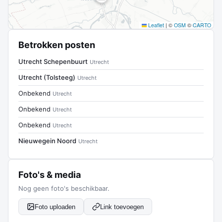
Leaflet
|
©
OSM
©
CARTO
Betrokken posten
Utrecht Schepenbuurt
Utrecht
Utrecht (Tolsteeg)
Utrecht
Onbekend
Utrecht
Onbekend
Utrecht
Onbekend
Utrecht
Nieuwegein Noord
Utrecht
Foto's & media
Nog geen foto's beschikbaar.
Foto uploaden
Link toevoegen