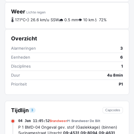
Weer
Lichte regen
🌡 17.1°C
💨 26.6 km/u SSW
🌧 0.5 mm
👁 10 km
💧 72%
Overzicht
Alarmeringen
3
Eenheden
6
Disciplines
1
Duur
4u 8min
Prioriteit
P1
Tijdlijn
3
Capcodes
04 Jun 11:05:52
Brandweer
Brandweer De Bilt
P1
P 1 BMD-04 Ongeval gev. stof (Gaslekkage) (binnen)
Surinamestraat Utrecht
09-4531
09-8094
09-4631