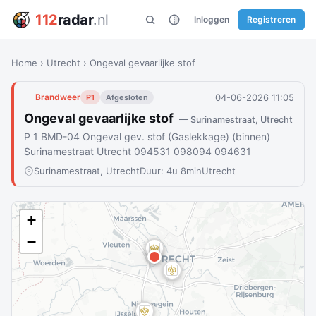
112
radar
.nl
Inloggen
Registreren
Home
›
Utrecht
›
Ongeval gevaarlijke stof
04-06-2026 11:05
Brandweer
P1
Afgesloten
Ongeval gevaarlijke stof
— Surinamestraat, Utrecht
P 1 BMD-04 Ongeval gev. stof (Gaslekkage) (binnen)
Surinamestraat Utrecht 094531 098094 094631
Surinamestraat, Utrecht
Duur: 4u 8min
Utrecht
+
−