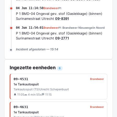
04 Jun 11:14:50
Brandweer
P1
P 1 BMD-04 Ongeval gev. stof (Gaslekkage) (binnen)
Surinamestraat Utrecht
09-8391
04 Jun 11:54:01
Brandweer
Brandweer Nieuwegein Noord
P1
P 1 BMD-04 Ongeval gev. stof (Gaslekkage) (binnen)
Surinamestraat Utrecht
09-2771
Incident afgesloten — 15:14
Ingezette eenheden
6
09-4531
Brandweer
1e Tankautospuit
Tankautospuit (TS)
Utrecht Schepenbuurt
🔔 11:05
🚗 4 min 55s
🏁 11:15
09-4631
Brandweer
1e Tankautospuit