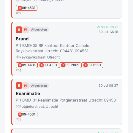
09-4531
B
1
↺ 30 Jul 13:26
B
P1
Afgesloten
30 Jul 13:15
Brand
P 1 BMD-05 BR kantoor Kantoor Camelot
Reykjavikstraat Utrecht 094431 094531
Reykjavikstraat, Utrecht
09-4431
09-4531
09-2869
09-8591
B
B
B
B
4
B
30 Jul 08:37
P1
Afgesloten
Reanimatie
P 1 BMD-01 Reanimatie Potgieterstraat Utrecht 094531
Potgieterstraat, Utrecht
09-4531
B
1