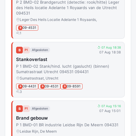
P 2 BMD-02 Brandgerucht (detectie: rook/hitte) Leger
des Heils locatie Adelante 1 Royaards van de Utrecht
094531
Leger Des Heils Locatie Adelante 1 Royaards,
09-4531
B
1
↺ 07 Aug 18:38
B
P1
Afgesloten
07 Aug 18:38
Stankoverlast
P 1 BMD-02 Stank/hind. lucht (gaslucht) (binnen)
Sumatrastraat Utrecht 094531 094431
Sumatrastraat, Utrecht
09-4431
09-4531
09-8591
B
B
B
3
↺ 07 Aug 15:16
B
P1
Afgesloten
07 Aug 15:01
Brand gebouw
P 1 BMD-01 BR industrie Leidse Rijn De Meern 094331
Leidse Rijn, De Meern