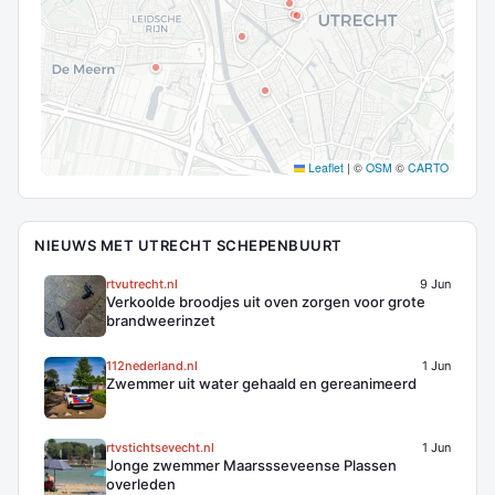
Leaflet
|
©
OSM
©
CARTO
NIEUWS MET UTRECHT SCHEPENBUURT
rtvutrecht.nl
9 Jun
Verkoolde broodjes uit oven zorgen voor grote
brandweerinzet
112nederland.nl
1 Jun
Zwemmer uit water gehaald en gereanimeerd
rtvstichtsevecht.nl
1 Jun
Jonge zwemmer Maarssseveense Plassen
overleden