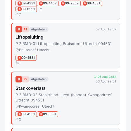
09-4331
09-4452
09-2869
09-4531
B
B
B
B
09-8591
+2
B
7
B
07 Aug 13:57
P2
Afgesloten
Liftopsluiting
P 2 BMD-01 Liftopsluiting Bruisdreef Utrecht 094531
Bruisdreef, Utrecht
09-4531
B
1
↺ 06 Aug 22:54
B
P2
Afgesloten
06 Aug 22:51
Stankoverlast
P 2 BMD-02 Stank/hind. lucht (binnen) Kwangodreef
Utrecht 094531
Kwangodreef, Utrecht
09-4531
09-8591
B
B
2