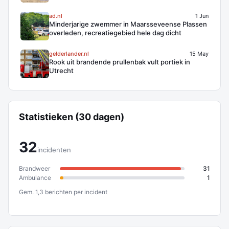
ad.nl
1 Jun
Minderjarige zwemmer in Maarsseveense Plassen
overleden, recreatiegebied hele dag dicht
gelderlander.nl
15 May
Rook uit brandende prullenbak vult portiek in
Utrecht
Statistieken (30 dagen)
32
incidenten
Brandweer
31
Ambulance
1
Gem. 1,3 berichten per incident