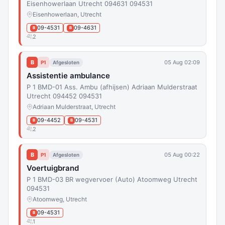
Eisenhowerlaan Utrecht 094631 094531
Eisenhowerlaan, Utrecht
09-4531
09-4631
B
B
2
B
05 Aug 02:09
P1
Afgesloten
Assistentie ambulance
P 1 BMD-01 Ass. Ambu (afhijsen) Adriaan Mulderstraat
Utrecht 094452 094531
Adriaan Mulderstraat, Utrecht
09-4452
09-4531
B
B
2
B
05 Aug 00:22
P1
Afgesloten
Voertuigbrand
P 1 BMD-03 BR wegvervoer (Auto) Atoomweg Utrecht
094531
Atoomweg, Utrecht
09-4531
B
1