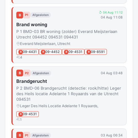
↺ 04 Aug 11:12
B
P1
Afgesloten
04 Aug 11:08
Brand woning
P 1 BMD-03 BR woning (zolder) Everard Meijsterlaan
Utrecht 094452 094531 094431
Everard Meijsterlaan, Utrecht
09-4431
09-4452
09-4531
09-8591
B
B
B
B
4
B
04 Aug 03:48
P2
Afgesloten
Brandgerucht
P 2 BMD-06 Brandgerucht (detectie: rook/hitte) Leger
des Heils locatie Adelante 1 Royaards van de Utrecht
094531
Leger Des Heils Locatie Adelante 1 Royaards,
09-4531
B
1
B
03 Aug 06:34
P1
Afgesloten