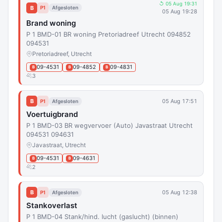
↺ 05 Aug 19:31
B
P1
Afgesloten
05 Aug 19:28
Brand woning
P 1 BMD-01 BR woning Pretoriadreef Utrecht 094852
094531
Pretoriadreef, Utrecht
09-4531
09-4852
09-4831
B
B
B
3
B
05 Aug 17:51
P1
Afgesloten
Voertuigbrand
P 1 BMD-03 BR wegvervoer (Auto) Javastraat Utrecht
094531 094631
Javastraat, Utrecht
09-4531
09-4631
B
B
2
B
05 Aug 12:38
P1
Afgesloten
Stankoverlast
P 1 BMD-04 Stank/hind. lucht (gaslucht) (binnen)