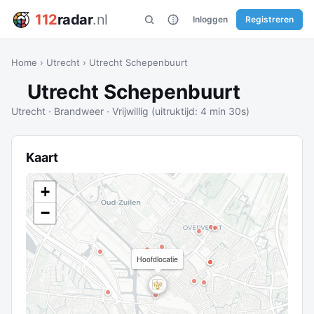
112
radar
.nl
Inloggen
Registreren
Home
›
Utrecht
›
Utrecht Schepenbuurt
Utrecht Schepenbuurt
Utrecht · Brandweer · Vrijwillig (uitruktijd: 4 min 30s)
Kaart
+
−
Hoofdlocatie