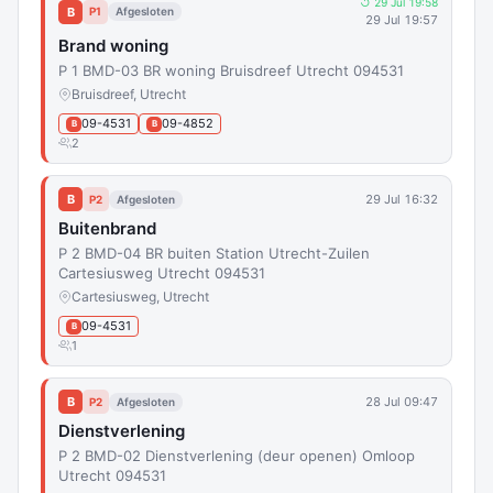
↺ 29 Jul 19:58
B
P1
Afgesloten
29 Jul 19:57
Brand woning
P 1 BMD-03 BR woning Bruisdreef Utrecht 094531
Bruisdreef, Utrecht
09-4531
09-4852
B
B
2
B
29 Jul 16:32
P2
Afgesloten
Buitenbrand
P 2 BMD-04 BR buiten Station Utrecht-Zuilen
Cartesiusweg Utrecht 094531
Cartesiusweg, Utrecht
09-4531
B
1
B
28 Jul 09:47
P2
Afgesloten
Dienstverlening
P 2 BMD-02 Dienstverlening (deur openen) Omloop
Utrecht 094531