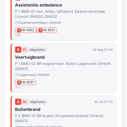
Assistentie ambulance
P 1 BMD-01 Ass. Ambu (afhijsen) Zwanenvechtlaan
Utrecht 094452 094531
Zwanenvechtlaan, Utrecht
09-4452
09-4531
B
B
2
B
02 Aug 22:44
P1
Afgesloten
Voertuigbrand
P 1 BMD-02 BR wegvervoer (Auto) Lagenoord Utrecht
094531
Lagenoord, Utrecht
09-4531
B
1
B
30 Jul 21:52
P2
Afgesloten
Buitenbrand
P 2 BMD-01 BR buiten Stroyenborchdreef Utrecht
094531
Stroyenborchdreef, Utrecht