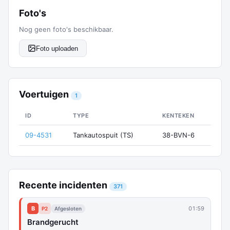
Foto's
Nog geen foto's beschikbaar.
Foto uploaden
Voertuigen
1
ID
TYPE
KENTEKEN
09-4531
Tankautospuit (TS)
38-BVN-6
Recente incidenten
371
B
01:59
P2
Afgesloten
Brandgerucht