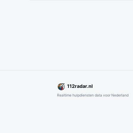
112
radar
.nl
Realtime hulpdiensten data voor Nederland