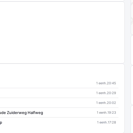
1 eenh.
20:45
1 eenh.
20:29
1 eenh.
20:02
woude Zuiderweg Halfweg
1 eenh.
19:23
rp
1 eenh.
17:28