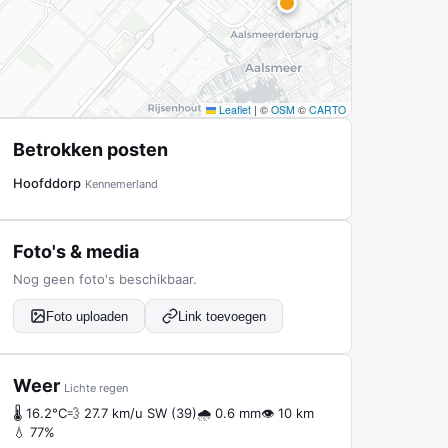
Leaflet
|
©
OSM
©
CARTO
Betrokken posten
Hoofddorp
Kennemerland
Foto's & media
Nog geen foto's beschikbaar.
Foto uploaden
Link toevoegen
Weer
Lichte regen
🌡 16.2°C
💨 27.7 km/u SW (39)
🌧 0.6 mm
👁 10 km
💧 77%