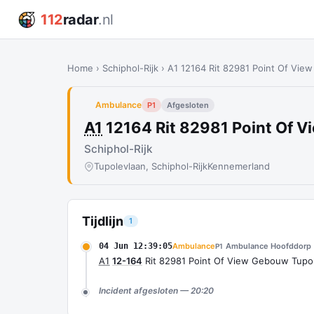
112
radar
.nl
Home
›
Schiphol-Rijk
›
A1 12164 Rit 82981 Point Of Vie
Ambulance
P1
Afgesloten
A1
12164 Rit 82981 Point Of V
Schiphol-Rijk
Tupolevlaan, Schiphol-Rijk
Kennemerland
Tijdlijn
1
04 Jun 12:39:05
Ambulance
Ambulance Hoofddorp
P1
A1
12-164
Rit 82981 Point Of View Gebouw Tupol
Incident afgesloten — 20:20