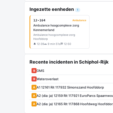
Ingezette eenheden
1
12-164
Ambulance
Ambulance hoogcomplexe zorg
Kennemerland
Ambulance hoogcomplexe zorg
Hoofddorp
🔔 12:39
🚗 9 min 51s
🏁 12:50
Recente incidenten in Schiphol-Rijk
OMS
B
Wateroverlast
B
A1 12161 Rit 117932 Simonszand Hoofddorp
A
A2 (dia: ja) 12159 Rit 117921 EuroParcs Spaarn
A
A2 (dia: ja) 12165 Rit 117868 Hoofdweg Hoofddo
A