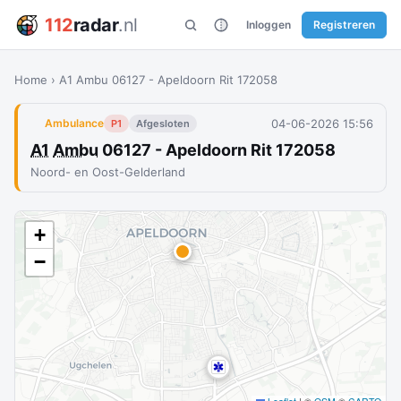
112
radar
.nl
Inloggen
Registreren
Home
›
A1 Ambu 06127 - Apeldoorn Rit 172058
04-06-2026 15:56
Ambulance
P1
Afgesloten
A1
Ambu
06127 - Apeldoorn Rit 172058
Noord- en Oost-Gelderland
+
−