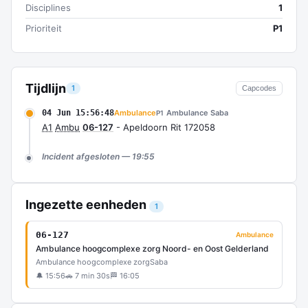
Disciplines
1
Prioriteit
P1
Tijdlijn
1
Capcodes
04 Jun 15:56:48
Ambulance
Ambulance Saba
P1
A1
Ambu
06-127
- Apeldoorn Rit 172058
Incident afgesloten — 19:55
Ingezette eenheden
1
06-127
Ambulance
Ambulance hoogcomplexe zorg Noord- en Oost Gelderland
Ambulance hoogcomplexe zorg
Saba
🔔 15:56
🚗 7 min 30s
🏁 16:05