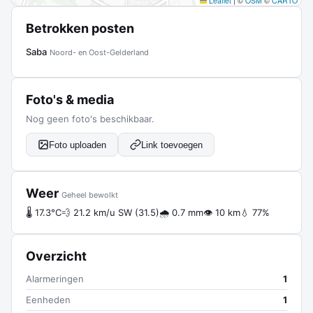
Leaflet
|
©
OSM
©
CARTO
Betrokken posten
Saba
Noord- en Oost-Gelderland
Foto's & media
Nog geen foto's beschikbaar.
Foto uploaden
Link toevoegen
Weer
Geheel bewolkt
🌡 17.3°C
💨 21.2 km/u SW (31.5)
🌧 0.7 mm
👁 10 km
💧 77%
Overzicht
Alarmeringen
1
Eenheden
1