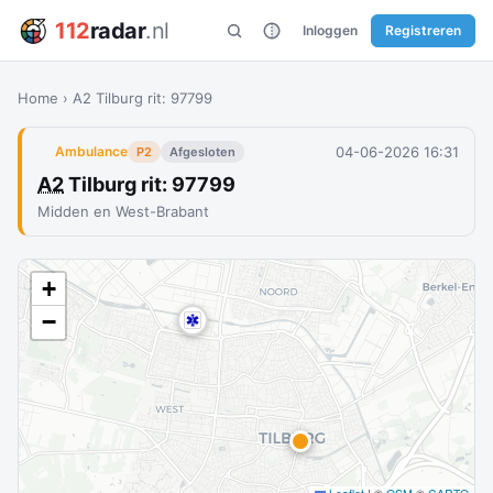
112
radar
.nl
Inloggen
Registreren
Home
›
A2 Tilburg rit: 97799
04-06-2026 16:31
Ambulance
P2
Afgesloten
A2
Tilburg rit: 97799
Midden en West-Brabant
+
−