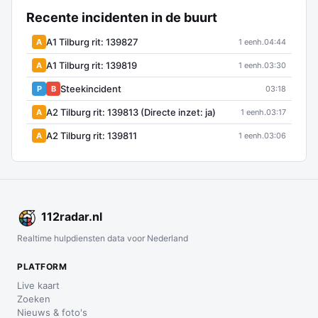
Recente incidenten in de buurt
A1 Tilburg rit: 139827
A
1 eenh.
04:44
A1 Tilburg rit: 139819
A
1 eenh.
03:30
Steekincident
P
B
03:18
A2 Tilburg rit: 139813 (Directe inzet: ja)
A
1 eenh.
03:17
A2 Tilburg rit: 139811
A
1 eenh.
03:06
112
radar
.nl
Realtime hulpdiensten data voor Nederland
PLATFORM
Live kaart
Zoeken
Nieuws & foto's