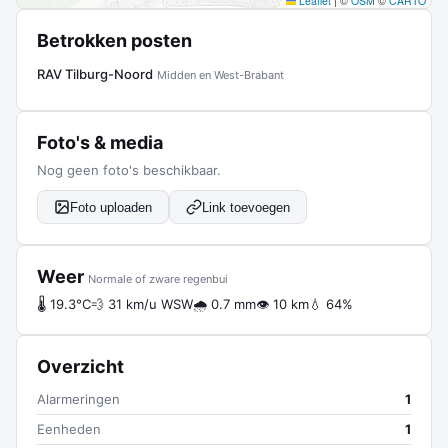
Leaflet
|
©
OSM
©
CARTO
Betrokken posten
RAV Tilburg-Noord
Midden en West-Brabant
Foto's & media
Nog geen foto's beschikbaar.
Foto uploaden
Link toevoegen
Weer
Normale of zware regenbui
🌡 19.3°C
💨 31 km/u WSW
🌧 0.7 mm
👁 10 km
💧 64%
Overzicht
Alarmeringen
1
Eenheden
1