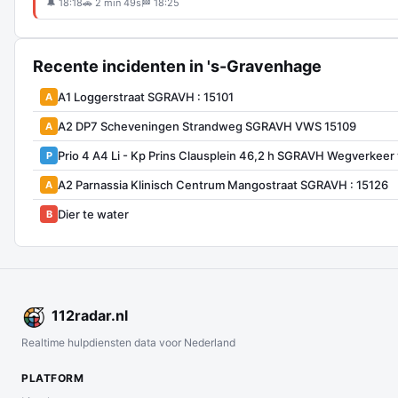
🔔 18:18
🚗 2 min 49s
🏁 18:25
Recente incidenten in 's-Gravenhage
A1 Loggerstraat SGRAVH : 15101
A
A2 DP7 Scheveningen Strandweg SGRAVH VWS 15109
A
Prio 4 A4 Li - Kp Prins Clausplein 46,2 h SGRAVH Wegverkee
P
A2 Parnassia Klinisch Centrum Mangostraat SGRAVH : 15126
A
Dier te water
B
112
radar
.nl
Realtime hulpdiensten data voor Nederland
PLATFORM