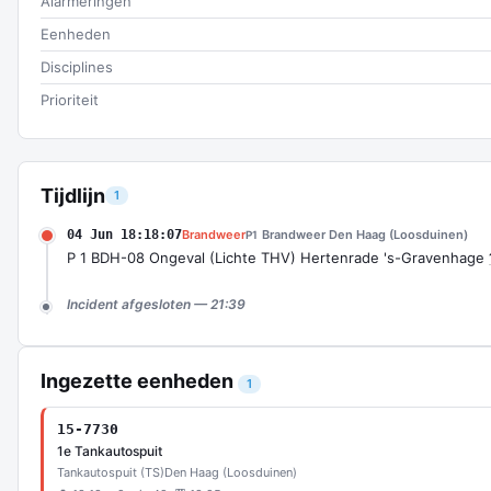
Alarmeringen
Eenheden
Disciplines
Prioriteit
Tijdlijn
1
04 Jun 18:18:07
Brandweer
Brandweer Den Haag (Loosduinen)
P1
P 1 BDH-08 Ongeval (Lichte THV) Hertenrade 's-Gravenhage
Incident afgesloten — 21:39
Ingezette eenheden
1
15-7730
1e Tankautospuit
Tankautospuit (TS)
Den Haag (Loosduinen)