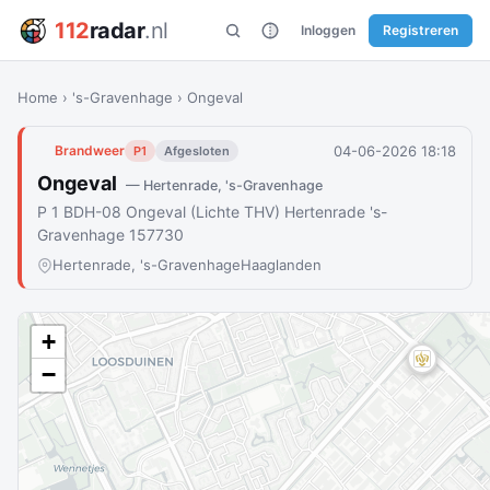
112
radar
.nl
Inloggen
Registreren
Home
›
's-Gravenhage
›
Ongeval
04-06-2026 18:18
Brandweer
P1
Afgesloten
Ongeval
— Hertenrade, 's-Gravenhage
P 1 BDH-08 Ongeval (Lichte THV) Hertenrade 's-
Gravenhage 157730
Hertenrade, 's-Gravenhage
Haaglanden
+
−