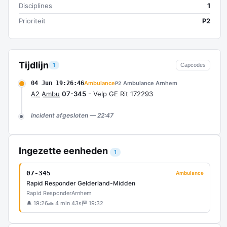
Disciplines
1
Prioriteit
P2
Tijdlijn
1
Capcodes
04 Jun 19:26:46
Ambulance
Ambulance Arnhem
P2
A2
Ambu
07-345
- Velp GE Rit 172293
Incident afgesloten — 22:47
Ingezette eenheden
1
07-345
Ambulance
Rapid Responder Gelderland-Midden
Rapid Responder
Arnhem
🔔 19:26
🚗 4 min 43s
🏁 19:32