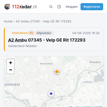
112
radar
.nl
Inloggen
Registreren
Home
›
A2 Ambu 07345 - Velp GE Rit 172293
04-06-2026 19:26
Ambulance
P2
Afgesloten
A2
Ambu
07345 - Velp GE Rit 172293
Gelderland-Midden
+
−